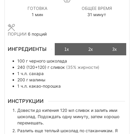
ГОТОВКА
ОБЩЕЕ ВРЕМЯ
минута
минуты
1
мин
31
минут
ПОРЦИИ
6
порций
ИНГРЕДИЕНТЫ
1x
2x
3x
100
г
черного шоколада
240 (120+120)
г
сливок
(35% жирности)
1
ч.л.
сахара
200
г
малины
1
ч.л.
какао-порошка
ИНСТРУКЦИИ
Довести до кипения 120 мл сливок и залить ими
шоколад. Подождать одну минуту, затем хорошо
перемешать.
Разлить еще теплый шоколад по стаканчикам. Я