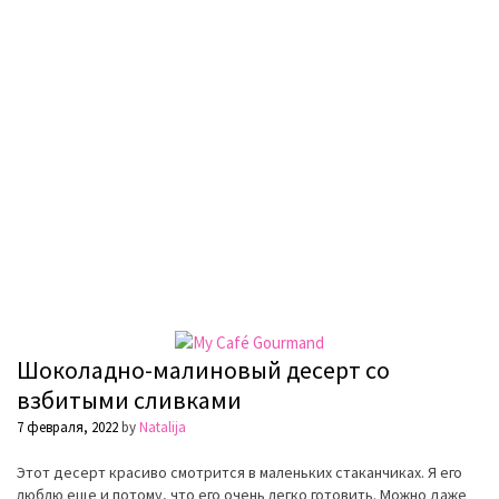
Шоколадно-малиновый десерт со
взбитыми сливками
7 февраля, 2022
by
Natalija
Этот десерт красиво смотрится в маленьких стаканчиках.
Я его
л
ю
б
лю
еще и потому, что его очень легко готовить. Можно даже