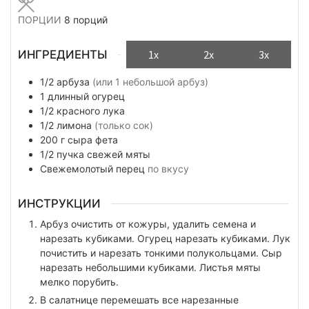
ПОРЦИИ
8
порций
ИНГРЕДИЕНТЫ
1x
2x
3x
1/2
арбуза
(или 1 небольшой арбуз)
1
длинный огурец
1/2
красного лука
1/2
лимона
(только сок)
200
г
сыра фета
1/2
пучка
свежей мяты
Свежемолотый перец
по вкусу
ИНСТРУКЦИИ
Арбуз очистить от кожуры, удалить семена и
нарезать кубиками. Огурец нарезать кубиками. Лук
почистить и нарезать тонкими полукольцами. Сыр
нарезать небольшими кубиками. Листья мяты
мелко порубить.
В салатнице перемешать все нарезанные