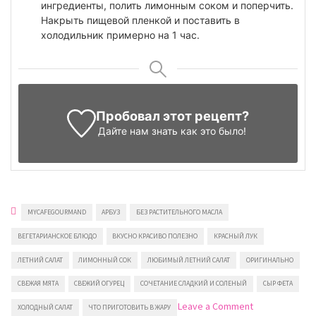
ингредиенты, полить лимонным соком и поперчить.
Накрыть пищевой пленкой и поставить в
холодильник примерно на 1 час.
Пробовал этот рецепт?
Дайте нам знать
как это было!
MYCAFEGOURMAND
АРБУЗ
БЕЗ РАСТИТЕЛЬНОГО МАСЛА
ВЕГЕТАРИАНСКОЕ БЛЮДО
ВКУСНО КРАСИВО ПОЛЕЗНО
КРАСНЫЙ ЛУК
ЛЕТНИЙ САЛАТ
ЛИМОННЫЙ СОК
ЛЮБИМЫЙ ЛЕТНИЙ САЛАТ
ОРИГИНАЛЬНО
СВЕЖАЯ МЯТА
СВЕЖИЙ ОГУРЕЦ
СОЧЕТАНИЕ СЛАДКИЙ И СОЛЕНЫЙ
СЫР ФЕТА
on
Leave a Comment
ХОЛОДНЫЙ САЛАТ
ЧТО ПРИГОТОВИТЬ В ЖАРУ