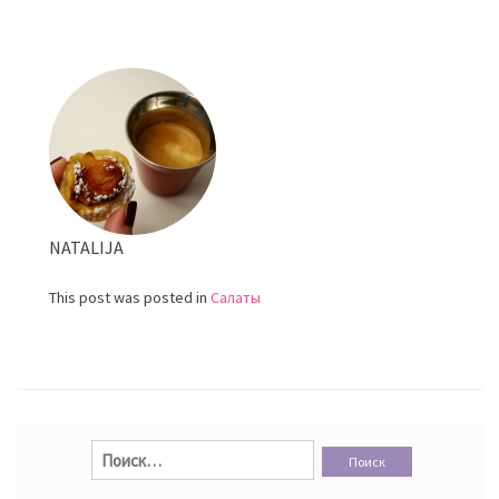
Летний
салат
из
арбуза
и
огурца
NATALIJA
This post was posted in
Салаты
Найти: