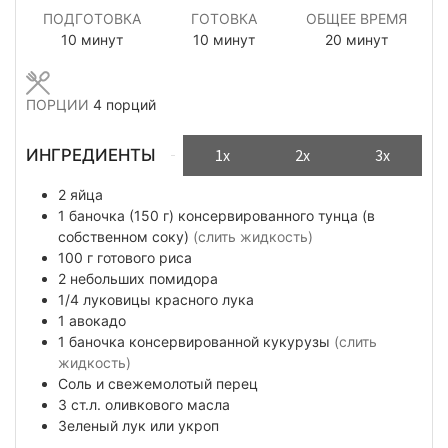
ПОДГОТОВКА
ГОТОВКА
ОБЩЕЕ ВРЕМЯ
минуты
минуты
минуты
10
минут
10
минут
20
минут
ПОРЦИИ
4
порций
ИНГРЕДИЕНТЫ
1x
2x
3x
2
яйца
1
баночка (150 г)
консервированного тунца (в
собственном соку)
(слить жидкость)
100
г
готового риса
2
небольших
помидора
1/4
луковицы
красного лука
1
авокадо
1
баночка
консервированной кукурузы
(слить
жидкость)
Соль и свежемолотый перец
3
ст.л.
оливкового масла
Зеленый лук или укроп