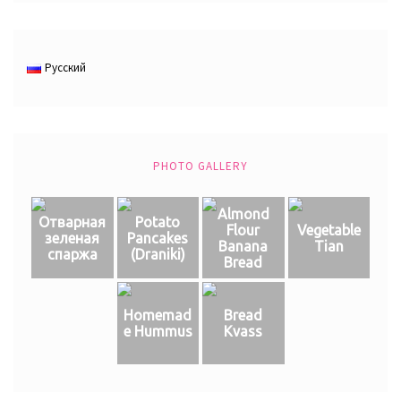
Русский
PHOTO GALLERY
Almond
Отварная
Potato
Flour
Vegetable
зеленая
Pancakes
Banana
Tian
спаржа
(Draniki)
Bread
Homemad
Bread
e Hummus
Kvass