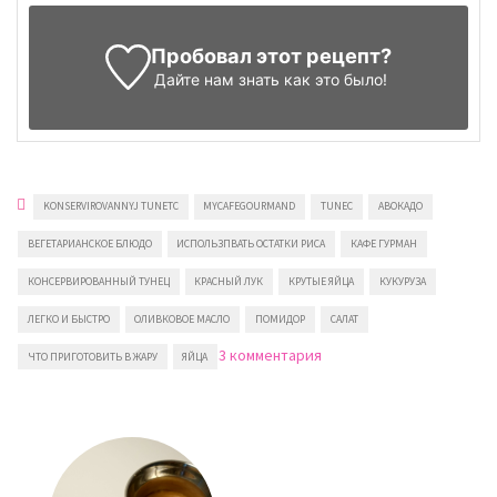
Пробовал этот рецепт?
Дайте нам знать
как это было!
KONSERVIROVANNYJ TUNETC
MYCAFEGOURMAND
TUNEC
АВОКАДО
ВЕГЕТАРИАНСКОЕ БЛЮДО
ИСПОЛЬЗПВАТЬ ОСТАТКИ РИСА
КАФЕ ГУРМАН
КОНСЕРВИРОВАННЫЙ ТУНЕЦ
КРАСНЫЙ ЛУК
КРУТЫЕ ЯЙЦА
КУКУРУЗА
ЛЕГКО И БЫСТРО
ОЛИВКОВОЕ МАСЛО
ПОМИДОР
САЛАТ
к
3 комментария
ЧТО ПРИГОТОВИТЬ В ЖАРУ
ЯЙЦА
записи
Салат
из
консервированного
тунца
с