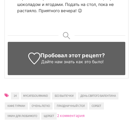
шоколадом и ягодами. Подать на стол, пока не
растаяло. Приятного вечера! 😉
Пробовал этот рецепт?
Дайте нам знать
как это было!
14
MYCAFEGOURMAND
БЕЗ ВЫПЕЧКИ
ДЕНЬ СВЯТОГО ВАЛЕНТИНА
КАФЕ ГУРМАН
ОЧЕНЬ ЛЕГКО
ПРАЗДНИЧНЫЙ СТОЛ
СОРБЕТ
к
2 комментария
УЖИН ДЛЯ ЛЮБИМОГО
ЩЕРБЕТ
записи
Мороженое
на