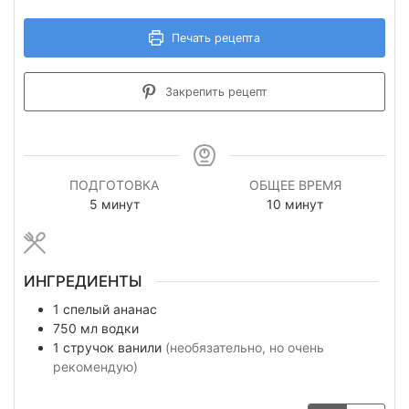
Печать рецепта
Закрепить рецепт
ПОДГОТОВКА
ОБЩЕЕ ВРЕМЯ
минуты
минуты
5
минут
10
минут
ИНГРЕДИЕНТЫ
1
спелый ананас
750
мл
водки
1
стручок
ванили
(необязательно, но очень
рекомендую)