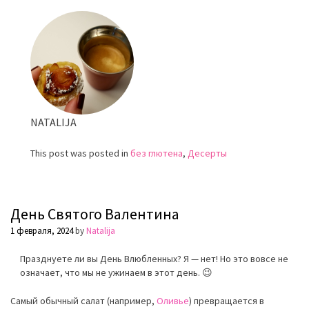
День
Святого
Валентина
NATALIJA
This post was posted in
без глютена
,
Десерты
День Святого Валентина
1 февраля, 2024
by
Natalija
Празднуете ли вы День Влюбленных? Я — нет! Но это вовсе не
означает, что мы не ужинаем в этот день. 😉
Самый обычный салат (например,
Оливье
) превращается в