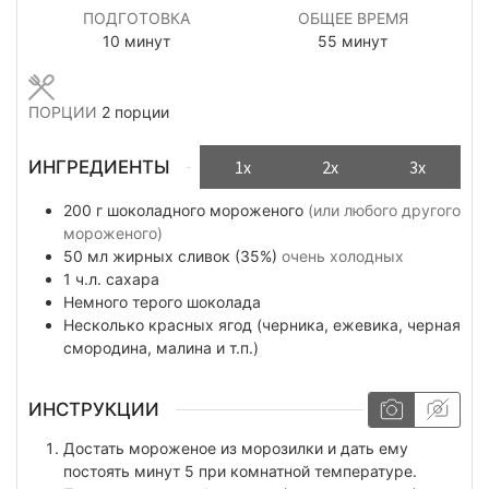
ПОДГОТОВКА
ОБЩЕЕ ВРЕМЯ
минуты
минуты
10
минут
55
минут
ПОРЦИИ
2
порции
ИНГРЕДИЕНТЫ
1x
2x
3x
200
г
шоколадного мороженого
(или любого другого
мороженого)
50
мл
жирных сливок (35%)
очень холодных
1
ч.л.
сахара
Немного
терого шоколада
Несколько
красных ягод (черника, ежевика, черная
смородина, малина и т.п.)
ИНСТРУКЦИИ
Достать мороженое из морозилки и дать ему
постоять минут 5 при комнатной температуре.