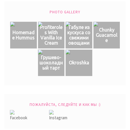
PHOTO GALLERY
Profiterole
Табуле из
Chunky
Homemad
s With
кускуса со
Guacamol
e Hummus
Vanilla Ice
свежими
e
Cream
овощами
Грушево-
шоколадн
Okroshka
ый тарт
ПОЖАЛУЙСТА, СЛЕДУЙТЕ И КАК МЫ :)