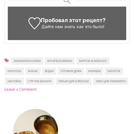
Пробовал этот рецепт?
Дайте нам знать
как это было!
ANANASOVAYA VODKA
MYCAFEGOURMAND
NAPITOK ALKOGOLNIY
АЛКОГОЛЬ
АНАНАС
ВОДКА
ГОТОВИМ ДОМА
НАЛИВКА
НАПИТОК
НАСТОЙКА
СТРУЧОК ВАНИЛИ
ТОЛЬКО ДЛЯ ВЗРОСЛЫХ
УЖИН ДЛЯ ЛЮБИМОГО
on
Leave a Comment
Ананасовая
водка