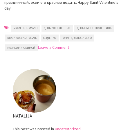
праздничный, если его красиво подать. Happy Saint-Valentine’s
day!
MYCAFEGOURMAND
ДЕНЬ ВЛЮБЛЕННЫХ
ДЕНЬ СВЯТОГО ВАЛЕНТИНА
КРАСИВО СЕРВИРОВАТЬ
СЕРДЕЧКО
УЖИН ДЛЯ ЛЮБИМОГО
on
Leave a Comment
УЖИН ДЛЯ ЛЮБИМОЙ
День
Святого
Валентина
NATALIJA
This post was posted in
Uncategorized