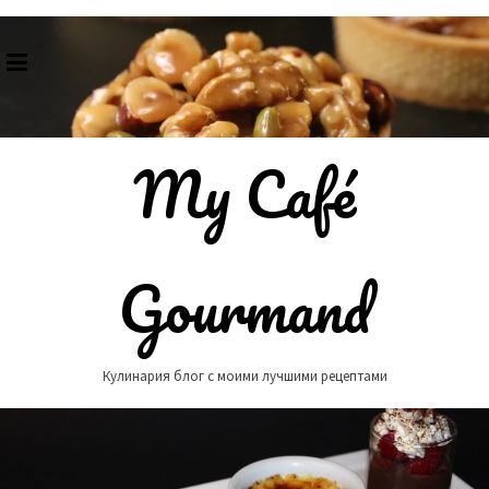
Skip
to
content
My Café
Gourmand
Кулинария блог с моими лучшими рецептами