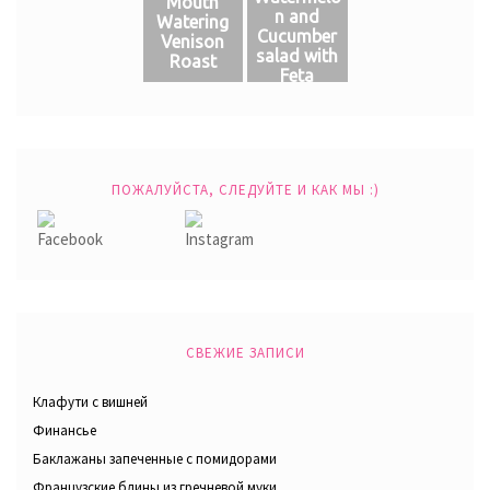
Mouth
n and
Watering
Cucumber
Venison
salad with
Roast
Feta
ПОЖАЛУЙСТА, СЛЕДУЙТЕ И КАК МЫ :)
СВЕЖИЕ ЗАПИСИ
Клафути с вишней
Финансье
Баклажаны запеченные с помидорами
Французские блины из гречневой муки