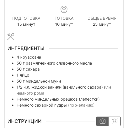
ПОДГОТОВКА
ГОТОВКА
ОБЩЕЕ ВРЕМЯ
минуты
минуты
минуты
15
минут
10
минут
25
минут
ИНГРЕДИЕНТЫ
4
круассана
50
г
размягченного сливочного масла
50
г
сахара
1
яйцо
50
г
миндальной муки
1/2
ч.л.
жидкой ванили (ванильного сахара)
или
немного рома
Немного
миндальных орешков (лепестки)
Немного
сахарной пудры
(по желанию)
ИНСТРУКЦИИ