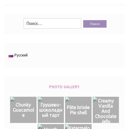
Найти:
Русский
PHOTO GALLERY
Creamy
Chunky
Грушево-
Vanilla
Pâte brisée
Guacamol
шоколадн
And
Pie shell
e
ый тарт
Chocolate
Jelly
Watermelo