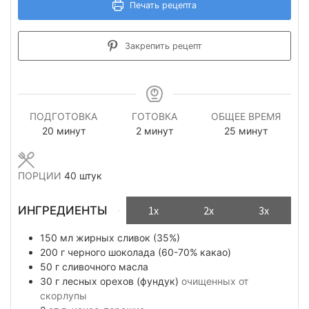
Печать рецепта
Закрепить рецепт
ПОДГОТОВКА
ГОТОВКА
ОБЩЕЕ ВРЕМЯ
минуты
минуты
минуты
20
минут
2
минут
25
минут
ПОРЦИИ
40
штук
ИНГРЕДИЕНТЫ
1x
2x
3x
150
мл
жирных сливок (35%)
200
г
черного шоколада (60-70% какао)
50
г
сливочного масла
30
г
лесных орехов (фундук)
очищенных от
скорлупы