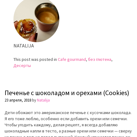
лесными
орехами
NATALIJA
This post was posted in
Cafe gourmand
,
без глютена
,
Десерты
Печенье с шоколадом и орехами (Cookies)
23 апреля, 2018
by
Natalija
Дети обожают это американское печенье с кусочками шоколада.
Я его тоже люблю, особенно если добавить орехи или семечки.
Чтобы угодить каждому, делая рецепт, я всегда добавляю
шоколадные капли в тесто, а разные орехи или семечки — сверху
на печенье только перед выпечкой. Каждый угощается печеньем