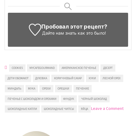
Пробовал этот рецепт?
Дайте нам знать
как это было!
COOKIES
MYCAFEGOURMAND
АМЕРИКАНСКОЕ ПЕЧЕНЬЕ
ДЕСЕРТ
ДЕТИ ОБОЖАЮТ
ДУХОВКА
КОРИЧНЕВЫЙ САХАР
КУКИ
ЛЕСНОЙ ОРЕХ
МИНДАЛЬ
МУКА
ОРЕХИ
ОРЕШКИ
ПЕЧЕНИЕ
ПЕЧЕНЬЕ С ШОКОЛАДОМ И ОРЕХАМИ
ФУНДУК
ЧЕРНЫЙ ШОКОЛАД
on
Leave a Comment
ШОКОЛАДНЫЕ КАПЛИ
ШОКОЛАДНЫЕ ЧИПСЫ
ЯЙЦА
Печен
с
шокол
и