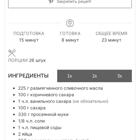
Закрепить рецепт
ПОДГОТОВКА
ГОТОВКА
ОБЩЕЕ ВРЕМЯ
минуты
минуты
минуты
15
минут
8
минут
23
минут
ПОРЦИИ
26
штук
ИНГРЕДИЕНТЫ
1x
2x
3x
225
г
размягченного сливочного масла
100
г
коричневого сахара
1
ч.л.
ванильного сахара
(не обязательно)
100
г
сахара
330
г
просеянной муки
1/8
ч.л.
соли
1
ч.л.
пищевой соды
2
яйца