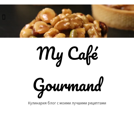
Skip
to
content
My Café
Gourmand
Кулинария блог с моими лучшими рецептами