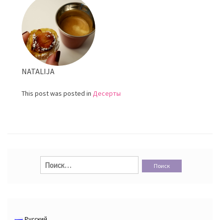
ореха
(Cooki
NATALIJA
This post was posted in
Десерты
Найти:
Русский