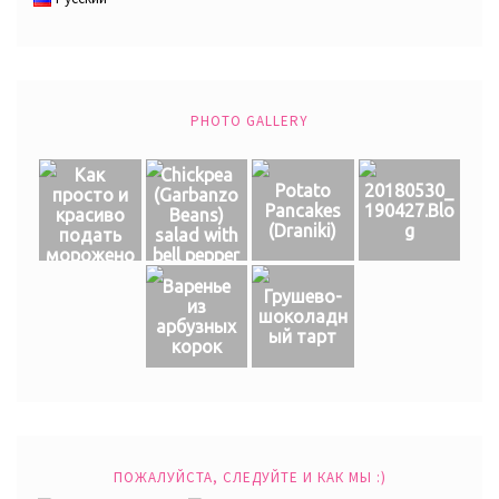
PHOTO GALLERY
Как
Chickpea
Potato
20180530_
просто и
(Garbanzo
Pancakes
190427.Blo
красиво
Beans)
(Draniki)
g
подать
salad with
морожено
bell pepper
е
Варенье
Грушево-
из
шоколадн
арбузных
ый тарт
корок
ПОЖАЛУЙСТА, СЛЕДУЙТЕ И КАК МЫ :)