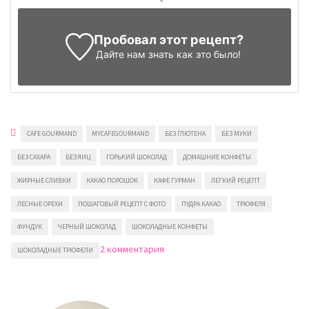
Пробовал этот рецепт?
Дайте нам знать
как это было!
CAFE GOURMAND
MYCAFEGOURMAND
БЕЗ ГЛЮТЕНА
БЕЗ МУКИ
БЕЗ САХАРА
БЕЗ ЯИЦ
ГОРЬКИЙ ШОКОЛАД
ДОМАШНИЕ КОНФЕТЫ
ЖИРНЫЕ СЛИВКИ
КАКАО ПОРОШОК
КАФЕ ГУРМАН
ЛЕГКИЙ РЕЦЕПТ
ЛЕСНЫЕ ОРЕХИ
ПОШАГОВЫЙ РЕЦЕПТ С ФОТО
ПУДРА КАКАО
ТРЮФЕЛЯ
ФУНДУК
ЧЕРНЫЙ ШОКОЛАД
ШОКОЛАДНЫЕ КОНФЕТЫ
к
2 комментария
ШОКОЛАДНЫЕ ТРЮФЕЛИ
записи
Шоколадные
трюфели
с