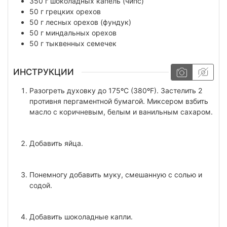
350
г
шоколадных капель (чипс)
50
г
грецких орехов
50
г
лесных орехов (фундук)
50
г
миндальных орехов
50
г
тыквенных семечек
ИНСТРУКЦИИ
Разогреть духовку до 175ºC (380ºF). Застелить 2
противня пергаментной бумагой. Миксером взбить
масло с коричневым, белым и ванильным сахаром.
Добавить яйца.
Понемногу добавить муку, смешанную с солью и
содой.
Добавить шоколадные капли.