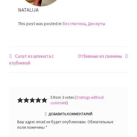
NATALIJA
This post was posted in
без глютена
,
Десерты
Навигация
Салат из шпината с
Отбивные из свинины
по
клубникой
записям
5 from 3 votes (
3 ratings without
comment
)
ДОБАВИТЬ КОММЕНТАРИЙ
Ваш адрес email не будет опубликован.
Обязательные
поля помечены
*