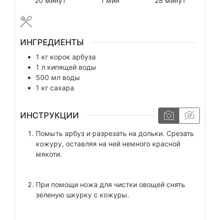
20
минут
1
мин
28
минут
ИНГРЕДИЕНТЫ
1
кг
корок арбуза
1
л
кипящей воды
500
мл
воды
1
кг
сахара
ИНСТРУКЦИИ
Помыть арбуз и разрезать на дольки. Срезать
кожуру, оставляя на ней немного красной
мякоти.
При помощи ножа для чистки овощей снять
зеленую шкурку с кожуры.