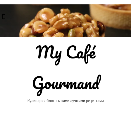
Skip
to
content
My Café
Gourmand
Кулинария блог с моими лучшими рецептами