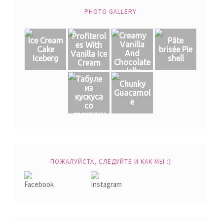
PHOTO GALLERY
Creamy
Profiterol
Ice Cream
Pâte
Vanilla
es With
Cake
brisée Pie
And
Vanilla Ice
Iceberg
shell
Chocolate
Cream
Jelly
Табуле
Chunky
из
Guacamol
кускуса
e
со
свежими
овощами
ПОЖАЛУЙСТА, СЛЕДУЙТЕ И КАК МЫ :)