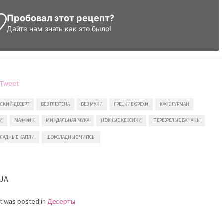
Пробовал этот рецепт?
Дайте нам знать
как это было!
СКИЙ ДЕСЕРТ
БЕЗ ГЛЮТЕНА
БЕЗ МУКИ
ГРЕЦКИЕ ОРЕХИ
КАФЕ ГУРМАН
ХИ
МАФФИН
МИНДАЛЬНАЯ МУКА
НЕЖНЫЕ КЕКСИКИ
ПЕРЕЗРЕЛЫЕ БАНАНЫ
ЛАДНЫЕ КАПЛИ
ШОКОЛАДНЫЕ ЧИПСЫ
IJA
st was posted in
Десерты