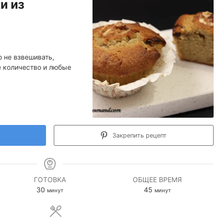
и из
 не взвешивать,
е количество и любые
Закрепить рецепт
ГОТОВКА
ОБЩЕЕ ВРЕМЯ
минуты
минуты
30
45
минут
минут