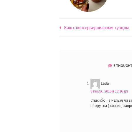
Навигация
Киш с консервированным тунцом
по
записям
3 THOUGHT
Lada
:
8 июля, 2018 в 12:16 дп
Спасибо , а нельзя ли 
продукты ( козеин) запр