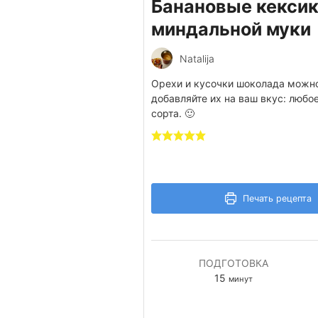
Банановые кексик
миндальной муки
Natalija
Орехи и кусочки шоколада можно
добавляйте их на ваш вкус: любо
сорта. 🙂
Печать рецепта
ПОДГОТОВКА
минуты
15
минут