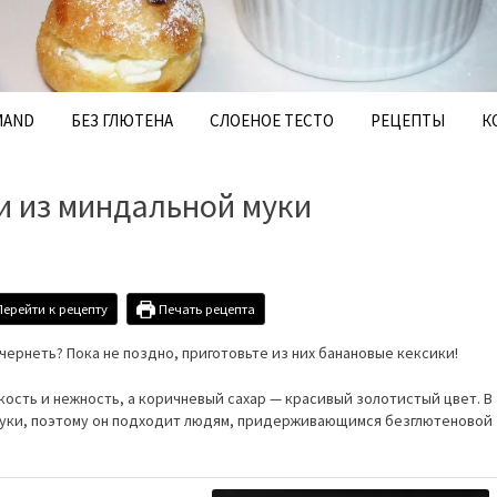
MAND
БЕЗ ГЛЮТЕНА
СЛОЕНОЕ ТЕСТО
РЕЦЕПТЫ
К
и из миндальной муки
ерейти к рецепту
Печать рецепта
 чернеть? Пока не поздно, приготовьте из них банановые
кексики
!
ость и нежность, а коричневый сахар — красивый золотистый цвет. В
муки, поэтому он подходит людям, придерживающимся
безглютеновой