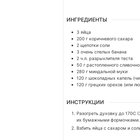
ИНГРЕДИЕНТЫ
3
яйца
200
г
коричневого сахара
2
щепотки
соли
3
очень спелых банана
2
ч.л.
разрыхлителя теста
50
г
растопленного сливочно
280
г
миндальной муки
120
г
шоколадных капель (чи
120
г
грецких орехов (или л
ИНСТРУКЦИИ
Разогреть духовку до 170С 
их бумажными формочками.
Взбить яйца с сахаром и сол