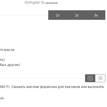
ПОРЦИИ
10
кексиков
1x
2x
3x
го масла
пс)
юбых других)
(380 F). Смазать маслом формочки для кексиков или выложить
ью.