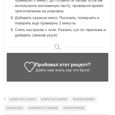
примерно 5 минут, до готовности лапши. Если Вы
используете магазинную пасту, проверьте время
приготовления на упаковке.
Добавить куриное мясо. Посолить, поперчить и
поварить еще примерно 2 минуты.
Снять кастрюлю с огня. Разлить суп по тарелкам и
добавить свежий укроп.
Пробовал этот рецепт?
Дайте нам знать
как это было!
KURINIY SUP S LAPSHOI
KURINYI SUP S LAPSHOI
MYCAFEGOURMAND
SUP DLIA DETEI
КУРИНЫЙ СУП С ЛАПШОЙ
КУСОЧКИ КУРИЦЫ