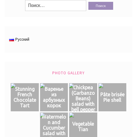
Найти:
Русский
PHOTO GALLERY
Chickpea
Stunning
Варенье
(Garbanzo
French
из
Pâte brisée
Beans)
Chocolate
арбузных
Pie shell
salad with
Tart
корок
bell pepper
Watermelo
n and
Vegetable
Cucumber
Tian
salad with