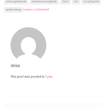
ЛАПША ДОМАШНЯЯ
МАКАРОННЫЕ ИЗДЕЛИЯ
ПАСТА
СУП
СУП ДЛЯ ДЕТЕЙ
on
Leave a Comment
ЦЕЛАЯ КУРИЦА
Куриный
суп
с
лапшой
IRINA
This post was posted in
Супы