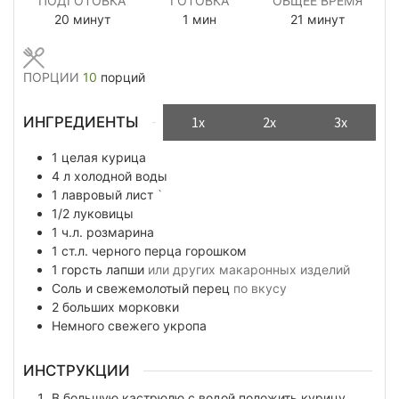
ПОДГОТОВКА
ГОТОВКА
ОБЩЕЕ ВРЕМЯ
минуты
минута
минуты
20
минут
1
мин
21
минут
ПОРЦИИ
10
порций
ИНГРЕДИЕНТЫ
1x
2x
3x
1
целая
курица
4
л
холодной воды
1
лавровый лист
`
1/2
луковицы
1
ч.л.
розмарина
1
ст.л.
черного перца горошком
1
горсть
лапши
или других макаронных изделий
Соль и свежемолотый перец
по вкусу
2
больших
морковки
Немного
свежего укропа
ИНСТРУКЦИИ
В большую кастрюлю с водой положить курицу,