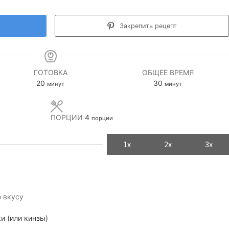
Закрепить рецепт
ГОТОВКА
ОБЩЕЕ ВРЕМЯ
минуты
минуты
20
30
минут
минут
ПОРЦИИ
4
порции
1x
2x
3x
о вкусу
и (или кинзы)