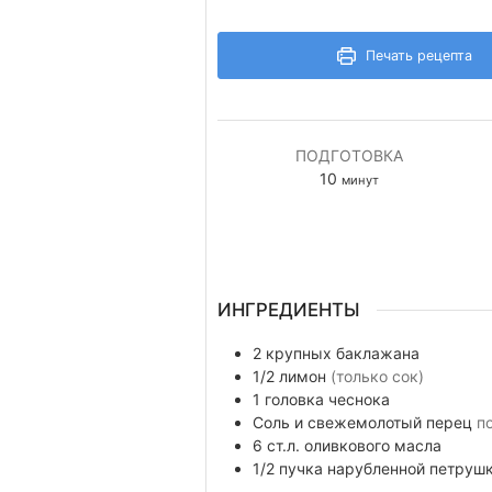
Печать рецепта
ПОДГОТОВКА
минуты
10
минут
ИНГРЕДИЕНТЫ
2
крупных баклажана
1/2
лимон
(только сок)
1
головка
чеснока
Соль и свежемолотый перец
п
6
ст.л.
оливкового масла
1/2
пучка
нарубленной петрушк