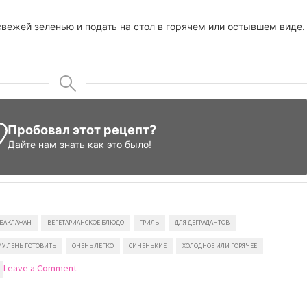
вежей зеленью и подать на стол в горячем или остывшем виде.
Пробовал этот рецепт?
Дайте нам знать
как это было!
БАКЛАЖАН
ВЕГЕТАРИАНСКОЕ БЛЮДО
ГРИЛЬ
ДЛЯ ДЕГРАДАНТОВ
У ЛЕНЬ ГОТОВИТЬ
ОЧЕНЬ ЛЕГКО
СИНЕНЬКИЕ
ХОЛОДНОЕ ИЛИ ГОРЯЧЕЕ
on
Leave a Comment
Баклажаны
с
чесноком