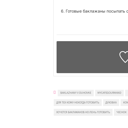
Готовые баклажаны посыпать с
BAKLAZHANY V DUHOVKE
MYCAFEGOURMAND
ДЛЯ ТЕХ КОМУ НЕКОГДА ГОТОВИТЬ
ДУХОВКА
КОМ
ХОЧЕТСЯ БАКЛАЖАНОВ НО ЛЕНЬ ГОТОВИТЬ
ЧЕСНОК