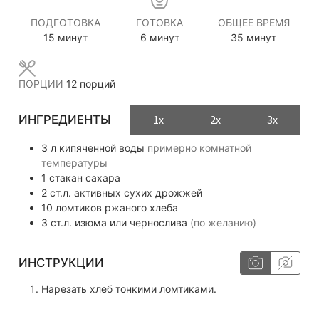
ПОДГОТОВКА
ГОТОВКА
ОБЩЕЕ ВРЕМЯ
минуты
минуты
минуты
15
минут
6
минут
35
минут
ПОРЦИИ
12
порций
ИНГРЕДИЕНТЫ
1x
2x
3x
3
л
кипяченной воды
примерно комнатной
температуры
1
стакан
сахара
2
ст.л.
активных сухих дрожжей
10
ломтиков
ржаного хлеба
3
ст.л.
изюма или чернослива
(по желанию)
ИНСТРУКЦИИ
Нарезать хлеб тонкими ломтиками.