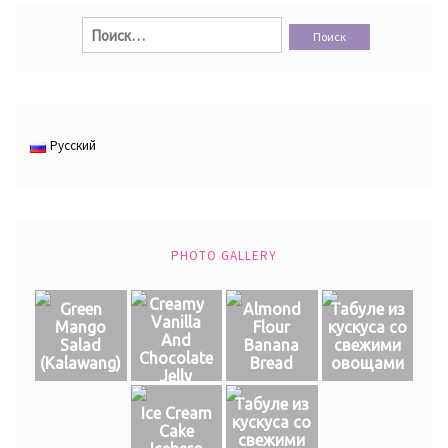
Найти:
Русский
PHOTO GALLERY
Creamy
Green
Almond
Табуле из
Vanilla
Mango
Flour
кускуса со
And
Salad
Banana
свежими
Chocolate
(Кalawang)
Bread
овощами
Jelly
Табуле из
Ice Cream
кускуса со
Cake
свежими