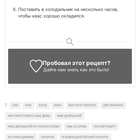
Поставить в холодильник на несколько часов,
чтобы квас хорошо охладился.
Пробовал этот рецепт?
Дайте нам знать
как это было!
GIRA
KVAS
KVASS
KWAS
ВКУСНО И ПОЛЕЗНО
ДЛЯ ОКРОШКИ
КАК ПРИГОТОВИТЬ КВАС ДОМА
КВАС ДОМАШНИЙ
КВАС ДОМАШНИЙ ИЗ ЧЕРНОГО ХЛЕБА
КВАС ИЗ ХЛЕБА
ЛЕГКИЙ РЕЦЕПТ
НА СУХИХ ДРОЖЖАХ
НАПИТОК
ОСВЕЖАЮЩИЙ ЛЕТНИЙ НАПИТОК