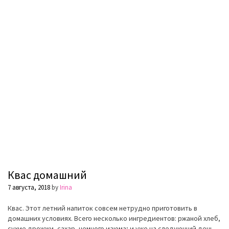
Квас домашний
7 августа, 2018
by
Irina
Квас. Этот летний напиток совсем нетрудно приготовить в
домашних условиях. Всего несколько ингредиентов: ржаной хлеб,
сухие дрожжи, сахар, немного изюма; и уже на следующий день