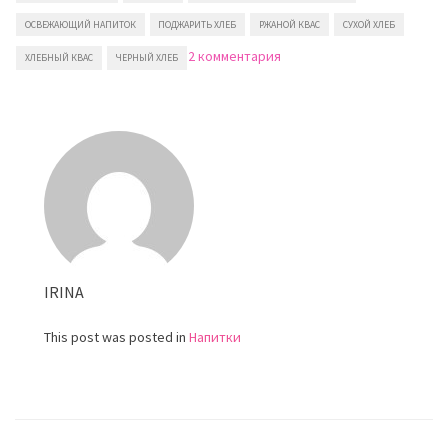
ОСВЕЖАЮЩИЙ НАПИТОК
ПОДЖАРИТЬ ХЛЕБ
РЖАНОЙ КВАС
СУХОЙ ХЛЕБ
к
2 комментария
ХЛЕБНЫЙ КВАС
ЧЕРНЫЙ ХЛЕБ
записи
Квас
домашний
IRINA
This post was posted in
Напитки