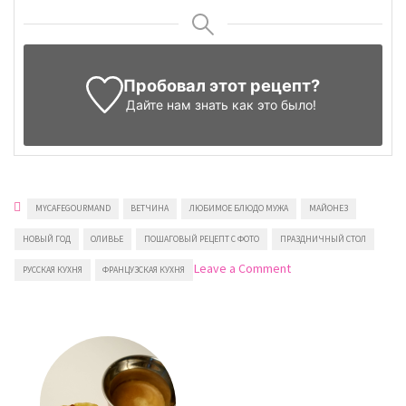
Пробовал этот рецепт?
Дайте нам знать
как это было!
MYCAFEGOURMAND
ВЕТЧИНА
ЛЮБИМОЕ БЛЮДО МУЖА
МАЙОНЕЗ
НОВЫЙ ГОД
ОЛИВЬЕ
ПОШАГОВЫЙ РЕЦЕПТ С ФОТО
ПРАЗДНИЧНЫЙ СТОЛ
on
Leave a Comment
РУССКАЯ КУХНЯ
ФРАНЦУЗСКАЯ КУХНЯ
Рулетики
из
ветчины
с
салатом
оливье