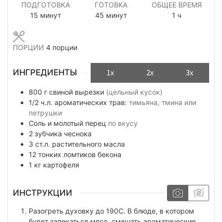
ПОДГОТОВКА
ГОТОВКА
ОБЩЕЕ ВРЕМЯ
минуты
минуты
час
15
минут
45
минут
1
ч
ПОРЦИИ
4
порции
ИНГРЕДИЕНТЫ
1x
2x
3x
800
г
свиной вырезки
(цельный кусок)
1/2
ч.л.
ароматических трав:
тимьяна, тмина или
петрушки
Соль и молотый перец
по вкусу
2
зубчика
чеснока
3
ст.л.
растительного масла
12
тонких ломтиков
бекона
1
кг
картофеля
ИНСТРУКЦИИ
Разогреть духовку до 190С. В блюде, в котором
будет запекаться мясо, смешать ароматические