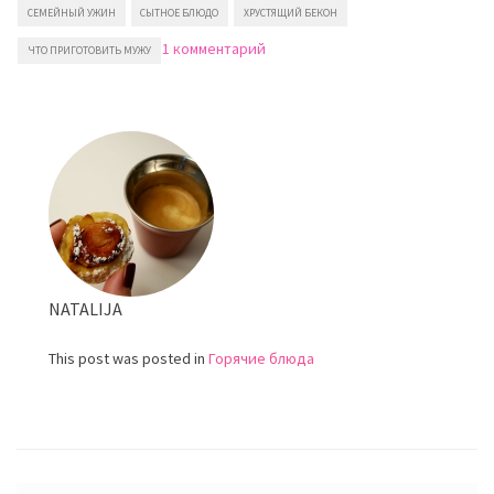
СЕМЕЙНЫЙ УЖИН
СЫТНОЕ БЛЮДО
ХРУСТЯЩИЙ БЕКОН
к
1 комментарий
ЧТО ПРИГОТОВИТЬ МУЖУ
записи
Свинина
запеченная
в
беконе
NATALIJA
This post was posted in
Горячие блюда