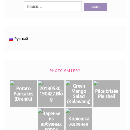
Найти:
Русский
PHOTO GALLERY
Green
Potato
20180530_
Mango
Pâte brisée
Pancakes
190427.Blo
Salad
Pie shell
(Draniki)
g
(Кalawang)
Варенье
из
Корюшка
арбузных
жареная
корок