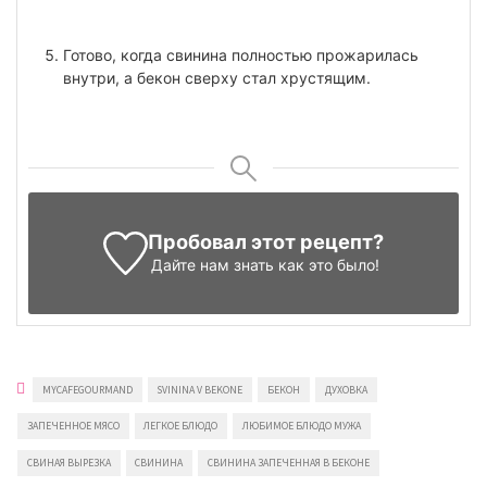
Готово, когда свинина полностью прожарилась
внутри, а бекон сверху стал хрустящим.
Пробовал этот рецепт?
Дайте нам знать
как это было!
MYCAFEGOURMAND
SVININA V BEKONE
БЕКОН
ДУХОВКА
ЗАПЕЧЕННОЕ МЯСО
ЛЕГКОЕ БЛЮДО
ЛЮБИМОЕ БЛЮДО МУЖА
СВИНАЯ ВЫРЕЗКА
СВИНИНА
СВИНИНА ЗАПЕЧЕННАЯ В БЕКОНЕ