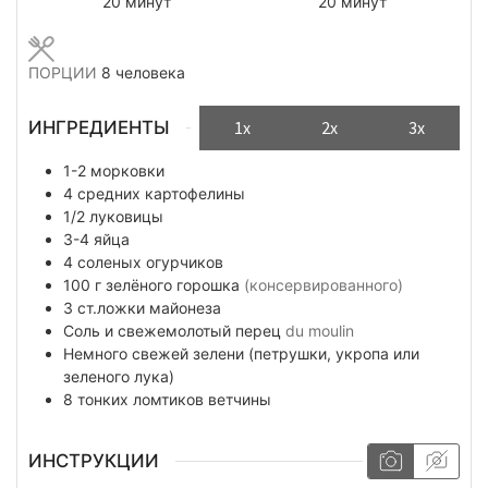
минуты
минуты
20
минут
20
минут
ПОРЦИИ
8
человека
ИНГРЕДИЕНТЫ
1x
2x
3x
1-2
морковки
4
средних картофелины
1/2
луковицы
3-4
яйца
4
соленых огурчиков
100
г
зелёного горошка
(консервированного)
3
ст.ложки
майонеза
Соль и свежемолотый перец
du moulin
Немного
свежей зелени (петрушки, укропа или
зеленого лука)
8
тонких ломтиков
ветчины
ИНСТРУКЦИИ