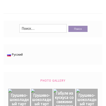
Найти:
Русский
PHOTO GALLERY
Табуле из
Грушево-
Грушево-
Грушево-
кускуса со
шоколадн
шоколадн
шоколадн
свежими
ый тарт
ый тарт
ый тарт
овощами