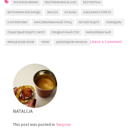
MYCAFEGOURMAND
VEGETARIANSKOE BLIUDO
БЕЗ ГЛЮТЕНА
ВЕГЕТАРИАНСКОЕ БЛЮДО
ЗАКУСКА
ИЗ РЫБЫ
ИЗЫСКАНО И ПРОСТО
К АППЕРИТИЖУ
КОНСЕРВИРОВАННЫЙ ТУНЕЦ
ЛЕГКИЙ РЕЦЕПТ
ПОМИДОРЫ
ПОШАГОВЫЙ РЕЦЕПТ С ФОТО
ПРАЗДНИЧНЫЙ СТОЛ
ФАРШИРОВАНЧЫЙ
on
Leave a Comment
ФРАНЦУЗСКАЯ КУХНЯ
ЧЕРРИ
ШОКОЛАДНАЯ НАЧИНКА
Поми
фарш
тунц
NATALIJA
This post was posted in
Закуски