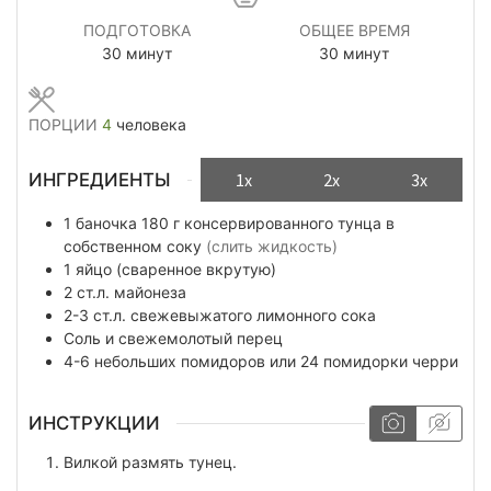
ПОДГОТОВКА
ОБЩЕЕ ВРЕМЯ
минуты
минуты
30
минут
30
минут
ПОРЦИИ
4
человека
ИНГРЕДИЕНТЫ
1x
2x
3x
1
баночка
180 г консервированного тунца в
собственном соку
(слить жидкость)
1
яйцо (сваренное вкрутую)
2
ст.л.
майонеза
2-3
ст.л.
свежевыжатого лимонного сока
Соль и свежемолотый перец
4-6
небольших помидоров или 24 помидорки черри
ИНСТРУКЦИИ
Вилкой размять тунец.