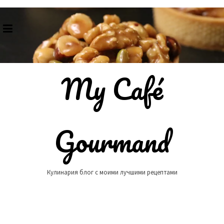
Skip
to
content
My Café
Gourmand
Кулинария блог с моими лучшими рецептами