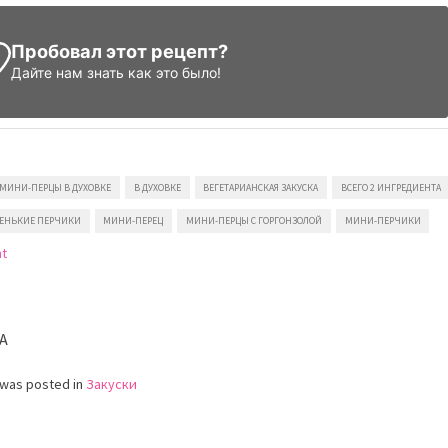
Пробовал этот рецепт?
Дайте нам знать
как это было!
 МИНИ-ПЕРЦЫ В ДУХОВКЕ
В ДУХОВКЕ
ВЕГЕТАРИАНСКАЯ ЗАКУСКА
ВСЕГО 2 ИНГРЕДИЕНТА
ЕНЬКИЕ ПЕРЧИКИ
МИНИ-ПЕРЕЦ
МИНИ-ПЕРЦЫ С ГОРГОНЗОЛОЙ
МИНИ-ПЕРЧИКИ
on
nt
Мини-
перцы
с
горгонзолой
A
 was posted in
Закуски