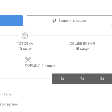
Закрепить рецепт
ГОТОВКА
ОБЩЕЕ ВРЕМЯ
минуты
минуты
10
15
минут
минут
ПОРЦИИ
4
порций
1x
2x
3x
о вкусу
гой зелени