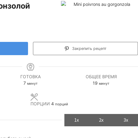
онзолой
Закрепить рецепт
ГОТОВКА
ОБЩЕЕ ВРЕМЯ
минуты
минуты
7
19
минут
минут
ПОРЦИИ
4
порций
1x
2x
3x