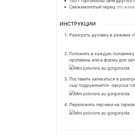
150
г
горгонзолы (или другого 
Свежемолотый перец
(по жела
ИНСТРУКЦИИ
Разогреть духовку в режиме «Г
Положить в каждую половинку 
противень или в форму для зап
Поставить запекаться в разогр
сыр подрумянится -закуска гот
Переложить перчики на тарел