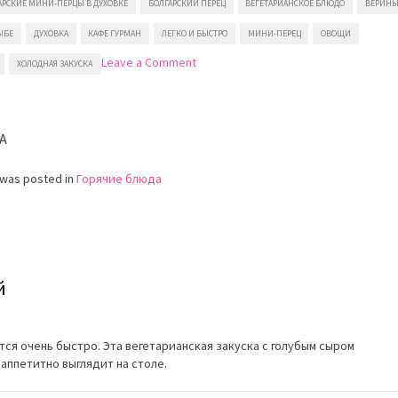
АРСКИЕ МИНИ-ПЕРЦЫ В ДУХОВКЕ
БОЛГАРСКИЙ ПЕРЕЦ
ВЕГЕТАРИАНСКОЕ БЛЮДО
ВЕРИН
ЫБЕ
ДУХОВКА
КАФЕ ГУРМАН
ЛЕГКО И БЫСТРО
МИНИ-ПЕРЕЦ
ОВОЩИ
on
Leave a Comment
ХОЛОДНАЯ ЗАКУСКА
Болгарские
мини-
перцы
в
A
духовке
 was posted in
Горячие блюда
й
тся очень быстро. Эта вегетарианская закуска с голубым сыром
 аппетитно выглядит на столе.