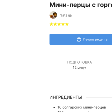
Мини-перцы с горг
Natalija
Печать рецепта
ПОДГОТОВКА
минуты
12
минут
ИНГРЕДИЕНТЫ
16
болгарских мини-перцев