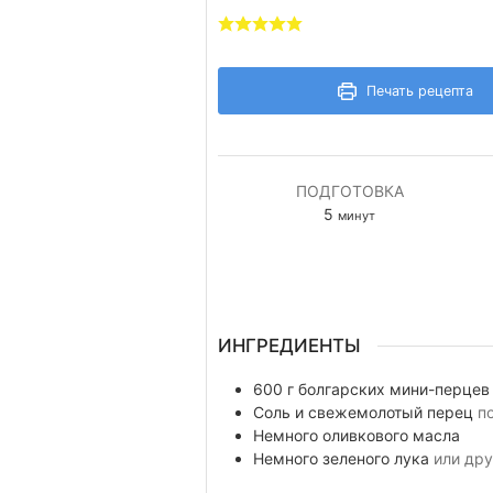
Печать рецепта
ПОДГОТОВКА
минуты
5
минут
ИНГРЕДИЕНТЫ
600
г
болгарских мини-перцев
Соль и свежемолотый перец
п
Немного
оливкового масла
Немного
зеленого лука
или дру