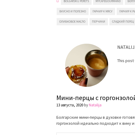
BOLGARSKIJ PERETS
MYCAFEGOURMAND
БОЛГ
ВКУСНО И ПОЛЕЗНО
ГАРНИР К МЯСУ
ГАРНИР К Р
ОЛИВКОВОЕ МАСЛО
ПЕРЧИКИ
СЛАДКИЙ ПЕРЕЦ
NATALIJ
This post
Мини-перцы с горгонзоло
13 августа, 2020
by
Natalija
Болгарские мини-перцы в духовке готовя
горгонзолой идеально подходит к вину и