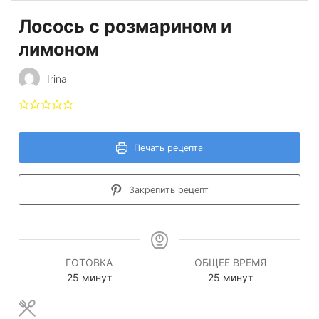
Лосось с розмарином и
лимоном
Irina
Печать рецепта
Закрепить рецепт
ГОТОВКА
ОБЩЕЕ ВРЕМЯ
минуты
минуты
25
минут
25
минут