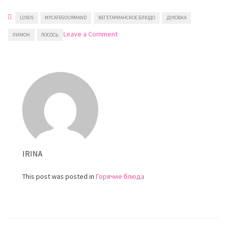
LOSOS
MYCAFEGOURMAND
ВЕГЕТАРИАНСКОЕ БЛЮДО
ДУХОВКА
on
Leave a Comment
ЛИМОН
ЛОСОСЬ
Лосось
с
розмарином
и
лимоном
IRINA
This post was posted in
Горячие блюда