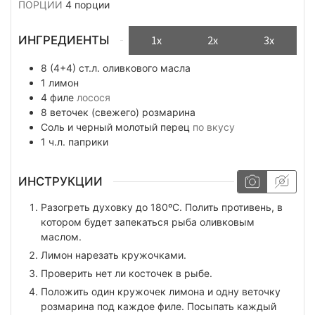
ПОРЦИИ
4
порции
ИНГРЕДИЕНТЫ
1x
2x
3x
8 (4+4)
ст.л.
оливкового масла
1
лимон
4
филе
лосося
8
веточек
(свежего) розмарина
Соль и черный молотый перец
по вкусу
1
ч.л.
паприки
ИНСТРУКЦИИ
Разогреть духовку до 180ºС. Полить противень, в
котором будет запекаться рыба оливковым
маслом.
Лимон нарезать кружочками.
Проверить нет ли косточек в рыбе.
Положить один кружочек лимона и одну веточку
розмарина под каждое филе. Посыпать каждый