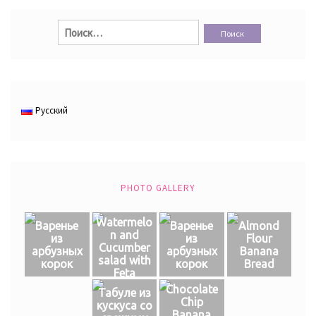
Найти:
Русский
PHOTO GALLERY
Watermelo
Варенье
Варенье
Almond
n and
из
из
Flour
Cucumber
арбузных
арбузных
Banana
salad with
корок
корок
Bread
Feta
Chocolate
Табуле из
Chip
кускуса со
Banana