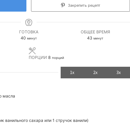
Закрепить рецепт
ГОТОВКА
ОБЩЕЕ ВРЕМЯ
минуты
минуты
40
43
минут
минут
ПОРЦИИ
8
порций
1x
2x
3x
о масла
ик ванильного сахара или 1 стручок ванили)