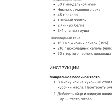
50
г
миндальной муки
Немного
лимонного сока
45
г
сахара
1
яичный желток
2
яичных белка
3-4
спелых груши
Шоколадный ганаш
150
мл
жирных сливок (35%)
210
г
шоколадных капель (чипс
50
г
тертого черного шоколада
ИНСТРУКЦИИ
Миндальное песочное тесто
В миску или на кухонный стол
кусочки масла. Перетереть ру
Добавить яйцо и жидкую ванил
шар — тесто готово.