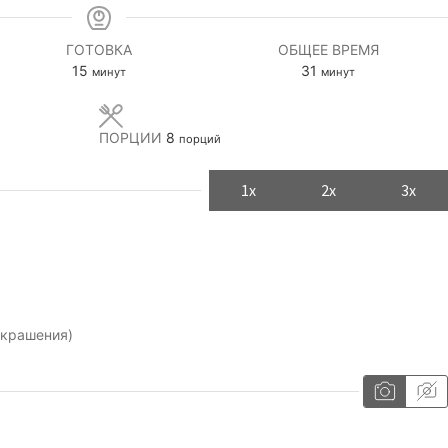
ГОТОВКА
ОБЩЕЕ ВРЕМЯ
минуты
минуты
15
31
минут
минут
ПОРЦИИ
8
порций
1x
2x
3x
украшения)