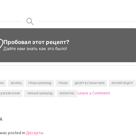
Пробовал этот рецепт?
Дайте нам знать
как это было!
ЕНА
БЕЗ ЯИЦ
ГРУША-ШОКОЛАД
ГРУШИ
ДЕСЕРТ В СТАКАНЧИКЕ
ЛЕГКИЙ РЕЦЕПТ
on
Leave a Comment
ЦУЗСКАЯ КУХНЯ
ЧЕРНЫЙ ШОКОЛАД
ЭЛЕГАНТНО
Груши
с
шоколадом
A
 was posted in
Десерты