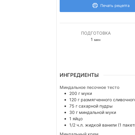
Печать рецепта
ПОДГОТОВКА
минута
1
мин
ИНГРЕДИЕНТЫ
Миндальное песочное тесто
200
г
муки
120
г
размягченного сливочног
75
г
сахарной пудры
30
г
миндальной муки
1
яйцо
1/2
ч.л.
жидкой ванили (1 пакет
Миндальный крем