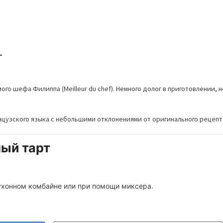
т
го шефа Филиппа (Meilleur du chef). Немного долог в приготовлении, н
нцузского языка с небольшими отклонениями от оригинального рецепт
ый тарт
кухонном комбайне или при помощи миксера.