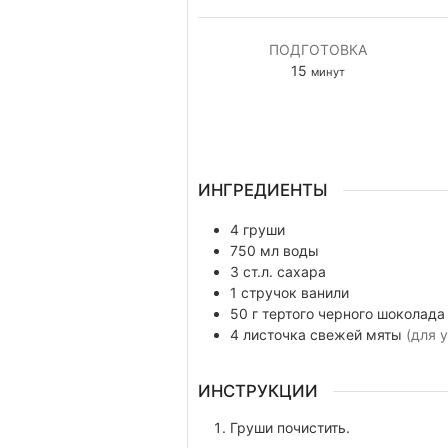
ПОДГОТОВКА
минуты
15
минут
ИНГРЕДИЕНТЫ
4
груши
750
мл
воды
3
ст.л.
сахара
1
стручок
ванили
50
г
тертого черного шоколада
4
листочка
свежей мяты
(для 
ИНСТРУКЦИИ
Груши почистить.