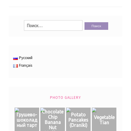
Найти:
Русский
Français
PHOTO GALLERY
Chocolate
Грушево-
Potato
Chip
Vegetable
шоколад
Pancakes
Banana
Tian
ный тарт
(Draniki)
Nut