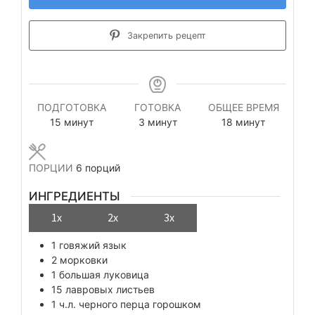
Закрепить рецепт
ПОДГОТОВКА
ГОТОВКА
ОБЩЕЕ ВРЕМЯ
минуты
минуты
минуты
15
минут
3
минут
18
минут
ПОРЦИИ
6
порций
ИНГРЕДИЕНТЫ
1x
2x
3x
1
говяжий язык
2
морковки
1
большая луковица
15
лавровых листьев
1
ч.л.
черного перца горошком