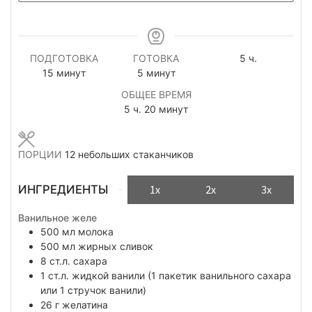
часов
ПОДГОТОВКА
ГОТОВКА
5
ч.
минуты
минуты
15
минут
5
минут
ОБЩЕЕ ВРЕМЯ
часов
минуты
5
ч.
20
минут
ПОРЦИИ
12
небольших стаканчиков
ИНГРЕДИЕНТЫ
1x
2x
3x
Ванильное желе
500
мл
молока
500
мл
жирных сливок
8
ст.л.
сахара
1
ст.л.
жидкой ванили (1 пакетик ванильного сахара
или 1 стручок ванили)
26
г
желатина