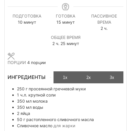
ПОДГОТОВКА
ГОТОВКА
ПАССИВНОЕ
минуты
минуты
10
минут
15
минут
ВРЕМА
часов
2
ч.
ОБЩЕЕ ВРЕМЯ
часов
минуты
2
ч.
25
минут
ПОРЦИИ
4
порции
ИНГРЕДИЕНТЫ
1x
2x
3x
250
г
просеянной гречневой муки
1
ч.л.
крупной соли
350
мл
молока
350
мл
воды
2
яйца
50
г
растопленного сливочного масла
Сливочное масло
для жарки