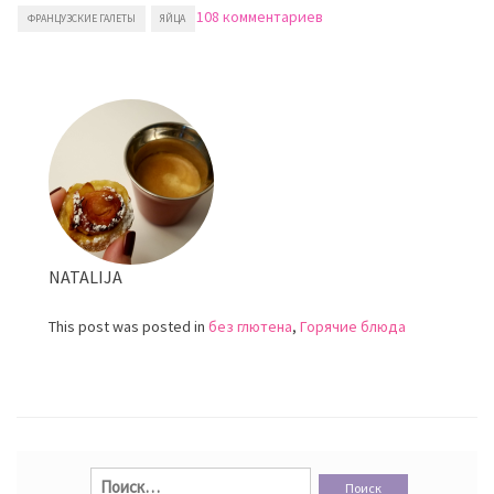
к
108 комментариев
ФРАНЦУЗСКИЕ ГАЛЕТЫ
ЯЙЦА
записи
Французские
блины
из
гречневой
муки
NATALIJA
This post was posted in
без глютена
,
Горячие блюда
Найти: