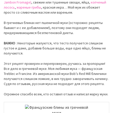
Jambon Fromage)
, свежие или тушенные овощи, яйца,
копченый
лосось
,
жареные грибы
, красная икра… Мой муж их обожает
просто со сливочным маслом или вареньем.
В гречневых блинах нет пшеничной муки (осторожно: рецепты
бывают и с ее добавлением!), поэтому они подходят людям,
придерживающимся
безглютеновой
диеты.
ВАЖНО
: Некоторые жалуются, что тесто получается слишком
густое и даже, добавив больше воды, еще одно яйцо, блины не
получаются.
Этот рецепт проверен и перепроверен, ручаюсь за пропорции!
Все дело в гречневой муке. Моя любимая мука — французская
Treblec и Francine. Из американской муки Bob’s Red Mill блинчики
получаются слишком ломкие, в них трудно заворачивать начинку.
Судя по отзывам, русская мука не подходит для этого рецепта.
Огромное спасибо всем, кто оставил отзыв и написал марку муки.