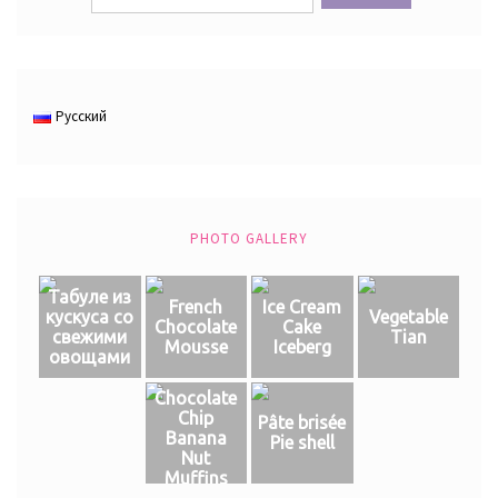
Русский
PHOTO GALLERY
Табуле из
French
Ice Cream
кускуса со
Vegetable
Chocolate
Cake
свежими
Tian
Mousse
Iceberg
овощами
Chocolate
Chip
Pâte brisée
Banana
Pie shell
Nut
Muffins