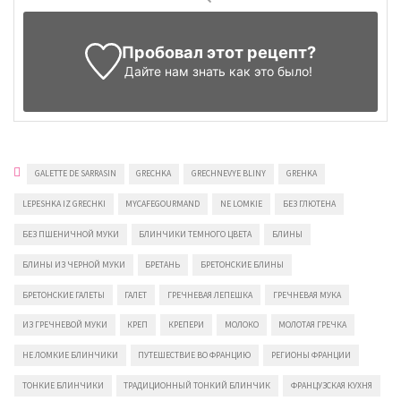
Пробовал этот рецепт?
Дайте нам знать
как это было!
GALETTE DE SARRASIN
GRECHKA
GRECHNEVYE BLINY
GREHKA
LEPESHKA IZ GRECHKI
MYCAFEGOURMAND
NE LOMKIE
БЕЗ ГЛЮТЕНА
БЕЗ ПШЕНИЧНОЙ МУКИ
БЛИНЧИКИ ТЕМНОГО ЦВЕТА
БЛИНЫ
БЛИНЫ ИЗ ЧЕРНОЙ МУКИ
БРЕТАНЬ
БРЕТОНСКИЕ БЛИНЫ
БРЕТОНСКИЕ ГАЛЕТЫ
ГАЛЕТ
ГРЕЧНЕВАЯ ЛЕПЕШКА
ГРЕЧНЕВАЯ МУКА
ИЗ ГРЕЧНЕВОЙ МУКИ
КРЕП
КРЕПЕРИ
МОЛОКО
МОЛОТАЯ ГРЕЧКА
НЕ ЛОМКИЕ БЛИНЧИКИ
ПУТЕШЕСТВИЕ ВО ФРАНЦИЮ
РЕГИОНЫ ФРАНЦИИ
ТОНКИЕ БЛИНЧИКИ
ТРАДИЦИОННЫЙ ТОНКИЙ БЛИНЧИК
ФРАНЦУЗСКАЯ КУХНЯ