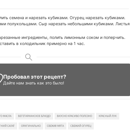
лить семена и нарезать кубиками. Огурец нарезать кубиками.
кими полукольцами. Сыр нарезать небольшими кубиками. Листья
арезанные ингредиенты, полить лимонным соком и поперчить.
тавить в холодильник примерно на 1 час.
Пробовал этот рецепт?
Дайте нам знать
как это было!
ГО МАСЛА
ВЕГЕТАРИАНСКОЕ БЛЮДО
ВКУСНО КРАСИВО ПОЛЕЗНО
КРАСНЫЙ ЛУК
НИЙ САЛАТ
ОРИГИНАЛЬНО
СВЕЖАЯ МЯТА
СВЕЖИЙ ОГУРЕЦ