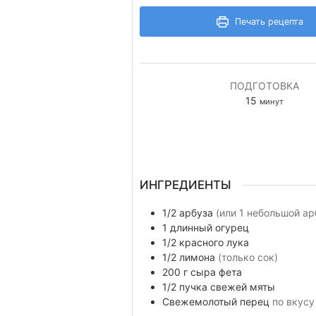
Печать рецепта
ПОДГОТОВКА
минуты
15
минут
ИНГРЕДИЕНТЫ
1/2
арбуза
(или 1 небольшой ар
1
длинный огурец
1/2
красного лука
1/2
лимона
(только сок)
200
г
сыра фета
1/2
пучка
свежей мяты
Свежемолотый перец
по вкусу