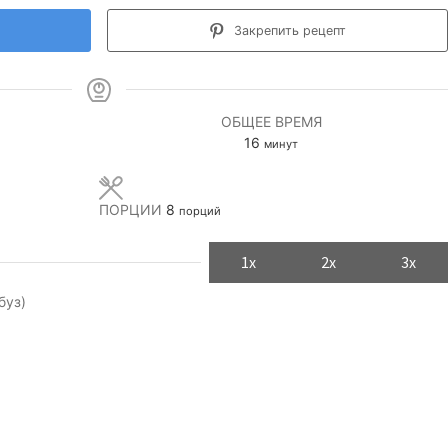
Закрепить рецепт
ОБЩЕЕ ВРЕМЯ
минуты
16
минут
ПОРЦИИ
8
порций
1x
2x
3x
буз)