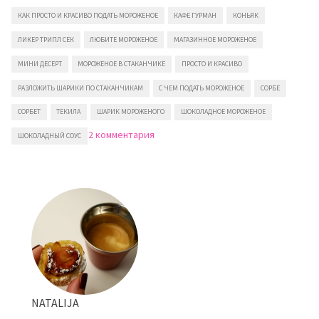
КАК ПРОСТО И КРАСИВО ПОДАТЬ МОРОЖЕНОЕ
КАФЕ ГУРМАН
КОНЬЯК
ЛИКЕР ТРИПЛ СЕК
ЛЮБИТЕ МОРОЖЕНОЕ
МАГАЗИННОЕ МОРОЖЕНОЕ
МИНИ ДЕСЕРТ
МОРОЖЕНОЕ В СТАКАНЧИКЕ
ПРОСТО И КРАСИВО
РАЗЛОЖИТЬ ШАРИКИ ПО СТАКАНЧИКАМ
С ЧЕМ ПОДАТЬ МОРОЖЕНОЕ
СОРБЕ
СОРБЕТ
ТЕКИЛА
ШАРИК МОРОЖЕНОГО
ШОКОЛАДНОЕ МОРОЖЕНОЕ
к
2 комментария
ШОКОЛАДНЫЙ СОУС
записи
Как
просто
и
красиво
подать
мороженое
NATALIJA