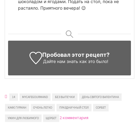
шоколадом и ягодами. Подать на стол, пока не
растаяло. Приятного вечера! 😉
Пробовал этот рецепт?
Дайте нам знать
как это было!
14
MYCAFEGOURMAND
БЕЗ ВЫПЕЧКИ
ДЕНЬ СВЯТОГО ВАЛЕНТИНА
КАФЕ ГУРМАН
ОЧЕНЬ ЛЕГКО
ПРАЗДНИЧНЫЙ СТОЛ
СОРБЕТ
к
2 комментария
УЖИН ДЛЯ ЛЮБИМОГО
ЩЕРБЕТ
записи
Мороженое
на