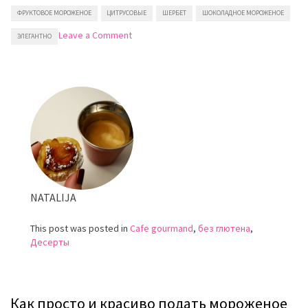
ФРУКТОВОЕ МОРОЖЕНОЕ
ЦИТРУСОВЫЕ
ШЕРБЕТ
ШОКОЛАДНОЕ МОРОЖЕНОЕ
on
Leave a Comment
ЭЛЕГАНТНО
Мороженое
в
лимоне
NATALIJA
This post was posted in
Cafe gourmand
,
без глютена
,
Десерты
Как просто и красиво подать мороженое