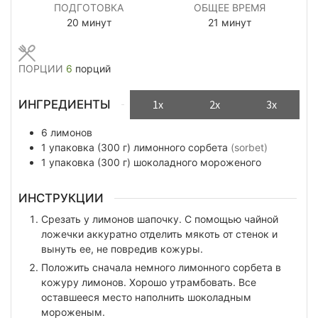
ПОДГОТОВКА
ОБЩЕЕ ВРЕМЯ
минуты
минуты
20
минут
21
минут
ПОРЦИИ
6
порций
ИНГРЕДИЕНТЫ
1x
2x
3x
6
лимонов
1
упаковка (300 г)
лимонного сорбета
(sorbet)
1
упаковка (300 г)
шоколадного мороженого
ИНСТРУКЦИИ
Срезать у лимонов шапочку. С помощью чайной
ложечки аккуратно отделить мякоть от стенок и
вынуть ее, не повредив кожуры.
Положить сначала немного лимонного сорбета в
кожуру лимонов. Хорошо утрамбовать. Все
оставшееся место наполнить шоколадным
мороженым.