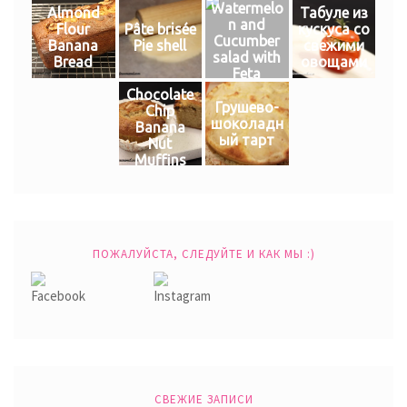
Watermelo
Almond
Табуле из
n and
Flour
Pâte brisée
кускуса со
Cucumber
Banana
Pie shell
свежими
salad with
Bread
овощами
Feta
Chocolate
Грушево-
Chip
шоколадн
Banana
ый тарт
Nut
Muffins
ПОЖАЛУЙСТА, СЛЕДУЙТЕ И КАК МЫ :)
СВЕЖИЕ ЗАПИСИ