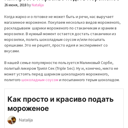
26 июня, 2018
by
Natalija
Когда жарко и о готовке не может быть и речи, нас выручает
магазинное мороженое. Покупаем несколько видов мороженого,
раскладываем шарики мороженого по стаканчикам и храним в
морозилке. В нужный момент остается достать стаканчики из
морозилки, полить шоколадным соусом и/или посыпать
орешками. Это не рецепт, просто идея и эксперимент со
вкусами.
В нашей семье популярностю пользуется Малиновый Сорбе,
политый ликером Трипл Сек (Triple Sec). Ну и, конечно, никто не
может устоять перед шариком шоколадного мороженого,
политого
шоколадным соусом
и посыпанного терым шоколадом.
Как просто и красиво подать
мороженое
Natalija