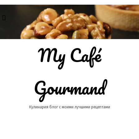
Skip
to
content
My Café
Gourmand
Кулинария блог с моими лучшими рецептами