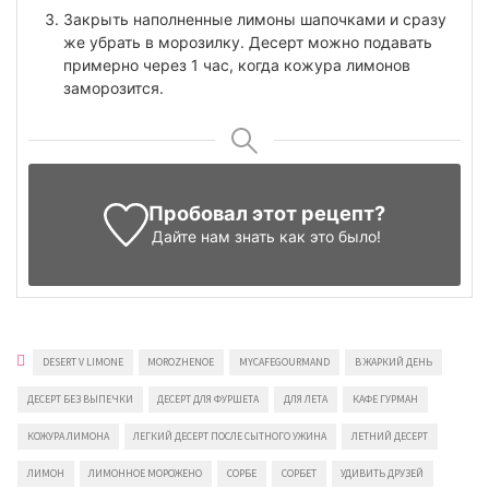
Закрыть наполненные лимоны шапочками и сразу
же убрать в морозилку. Десерт можно подавать
примерно через 1 час, когда кожура лимонов
заморозится.
Пробовал этот рецепт?
Дайте нам знать
как это было!
DESERT V LIMONE
MOROZHENOE
MYCAFEGOURMAND
В ЖАРКИЙ ДЕНЬ
ДЕСЕРТ БЕЗ ВЫПЕЧКИ
ДЕСЕРТ ДЛЯ ФУРШЕТА
ДЛЯ ЛЕТА
КАФЕ ГУРМАН
КОЖУРА ЛИМОНА
ЛЕГКИЙ ДЕСЕРТ ПОСЛЕ СЫТНОГО УЖИНА
ЛЕТНИЙ ДЕСЕРТ
ЛИМОН
ЛИМОННОЕ МОРОЖЕНО
СОРБЕ
СОРБЕТ
УДИВИТЬ ДРУЗЕЙ