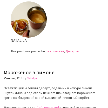
День
Святого
Валентина
NATALIJA
This post was posted in
без глютена
,
Десерты
Мороженое в лимоне
25 июля, 2018
by
Natalija
Освежающий и легкий десерт, поданный в кожуре лимона.
Внутри лимона под слоем нежного шоколадного мороженого
прячется бодрящий своей кислинкой лимонный
сорбет
.
Для сервировки а ля
Cafe gourmand
используйте лимончики