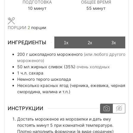
ПОДГОТОВКА
ОБЩЕЕ ВРЕМЯ
минуты
минуты
10
минут
55
минут
ПОРЦИИ
2
порции
ИНГРЕДИЕНТЫ
1x
2x
3x
200
г
шоколадного мороженого
(или любого другого
мороженого)
50
мл
жирных сливок (35%)
очень холодных
1
ч.л.
сахара
Немного
терого шоколада
Несколько
красных ягод (черника, ежевика, черная
смородина, малина и т.п.)
ИНСТРУКЦИИ
Достать мороженое из морозилки и дать ему
постоять минут 5 при комнатной температуре.
Плотно наполнить формочки (в виде сердечек)