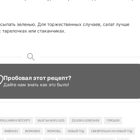
осыпать зеленью. Для торжественных случаев, салат лучше
 тарелочках или стаканчиках.
Пробовал этот рецепт?
Дайте нам знать
как это было!
POPULIARNYE RETCEPTY
SALAT NA NOVYJ GOD
ZELIONYJ GOROSHEK
ГОРОШЕК
МАЙОНЕЗ
МОРКОВКА
МОРКОВЬ
НОВЫЙ ГОД
ОБЯЗЯТЕЛЬНО НА НОВЫЙ ГОД