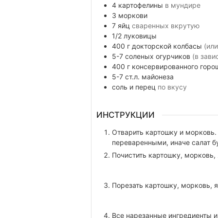
4
картофелины
в мундире
3
моркови
7
яйц
сваренных вкрутую
1/2
луковицы
400
г
докторской колбасы
(или
5-7
соленых огурчиков
(в зави
400
г
консервированного горо
5-7
ст.л.
майонеза
соль и перец
по вкусу
ИНСТРУКЦИИ
Отварить картошку и морковь.
переваренными, иначе салат бу
Почистить картошку, морковь, 
Порезать картошку, морковь, я
Все нарезанные ингредиенты и