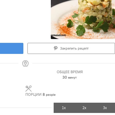
Закрепить рецепт
ОБЩЕЕ ВРЕМЯ
минуты
30
минут
ПОРЦИИ
8
people
1x
2x
3x