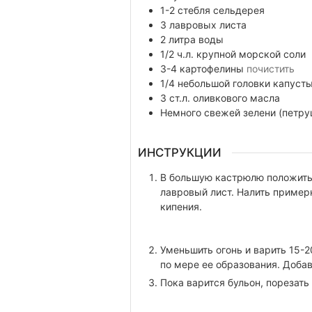
1-2
стебля
сельдерея
3
лавровых листа
2
литра
воды
1/2
ч.л.
крупной морской соли
3-4
картофелины
почистить
1/4
небольшой головки капуст
3
ст.л.
оливкового масла
Немного
свежей зелени (петру
ИНСТРУКЦИИ
В большую кастрюлю положить 
лавровый лист. Налить примерн
кипения.
Уменьшить огонь и варить 15-
по мере ее образования. Добав
Пока варится бульон, порезать