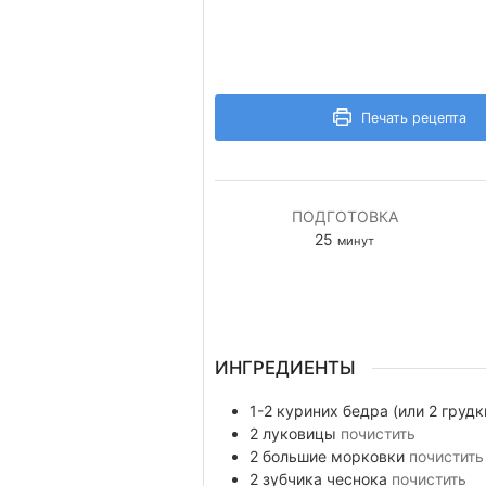
Печать рецепта
ПОДГОТОВКА
минуты
25
минут
ИНГРЕДИЕНТЫ
1-2
куриних бедра (или 2 грудк
2
луковицы
почистить
2
большие морковки
почистить
2
зубчика
чеснока
почистить