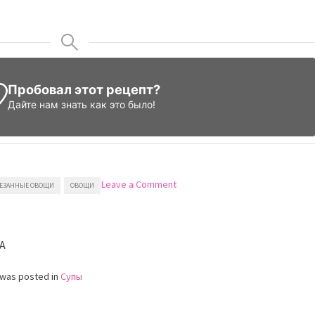
Пробовал этот рецепт?
Дайте нам знать
как это было!
on
Leave a Comment
ЕЗАННЫЕ ОВОЩИ
ОВОЩИ
Куриный
суп
со
свежей
A
капустой
 was posted in
Супы