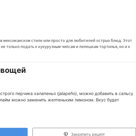
 в мексиканском стиле или просто для любителей острых блюд. Этот
е только подать к кукурузным чипсам и лепешкам тортилья, но и к
овощей
острого перчика халапеньо (jalapeño), можно добавить в сальсу
А лайм можно заменить желтеньким лимоном. Вкус будет
Закрепить рецепт