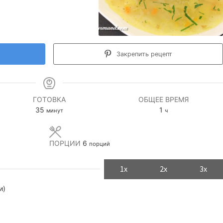
Закрепить рецепт
ГОТОВКА
ОБЩЕЕ ВРЕМЯ
минуты
час
35
1
минут
ч
ПОРЦИИ
6
порций
1x
2x
3x
и)