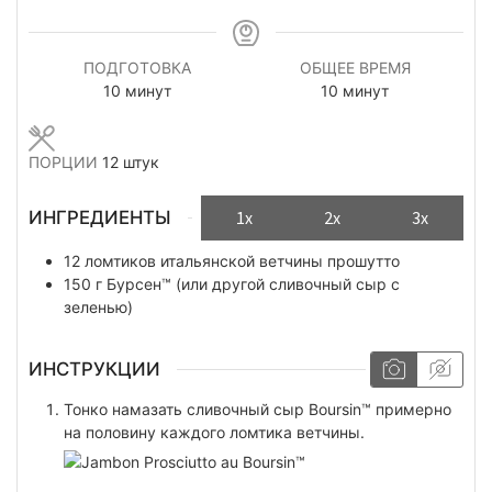
ПОДГОТОВКА
ОБЩЕЕ ВРЕМЯ
минуты
минуты
10
минут
10
минут
ПОРЦИИ
12
штук
ИНГРЕДИЕНТЫ
1x
2x
3x
12
ломтиков
итальянской ветчины прошутто
150
г
Бурсен™ (или другой сливочный сыр с
зеленью)
ИНСТРУКЦИИ
Тонко намазать сливочный сыр Boursin™ примерно
на половину каждого ломтика ветчины.