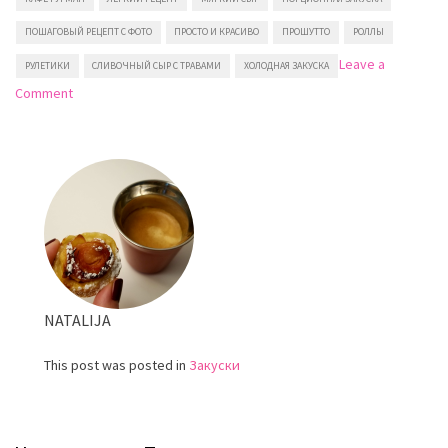
ПОШАГОВЫЙ РЕЦЕПТ С ФОТО
ПРОСТО И КРАСИВО
ПРОШУТТО
РОЛЛЫ
Leave a
РУЛЕТИКИ
СЛИВОЧНЫЙ СЫР С ТРАВАМИ
ХОЛОДНАЯ ЗАКУСКА
on
Comment
Рулетики
с
прошутто
и
сыром
Бурсен
(Boursin™)
NATALIJA
This post was posted in
Закуски