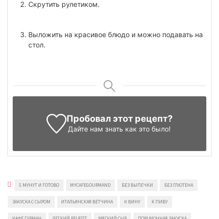
Скрутить рулетиком.
Выложить на красивое блюдо и можно подавать на
стол.
Пробовал этот рецепт?
Дайте нам знать
как это было!
5 МУНУТ И ГОТОВО
MYCAFEGOURMAND
БЕЗ ВЫПЕЧКИ
БЕЗ ГЛЮТЕНА
ЗАКУСКА С СЫРОМ
ИТАЛЬЯНСКАЯ ВЕТЧИНА
К ВИНУ
К ПИВУ
КАФЕ ГУРМАН
ЛЕГКИЙ РЕЦЕПТ
МЯГКИЙ СЫР
ПОРЦИОННАЯ ЗАКУСКА