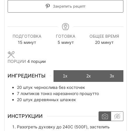
Закрепить рецепт
ПОДГОТОВКА
ГОТОВКА
ОБЩЕЕ ВРЕМЯ
минуты
минуты
минуты
15
минут
5
минут
20
минут
ПОРЦИИ
4
порции
ИНГРЕДИЕНТЫ
1x
2x
3x
20
штук
чернослива без косточек
7
ломтиков
тонко нарезанного прошутто
20
штук
деревянных шпажек
ИНСТРУКЦИИ
Разогреть духовку до 240С (500F), застелить