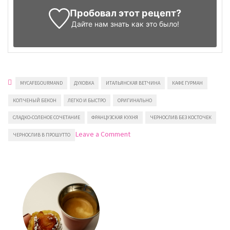
Пробовал этот рецепт?
Дайте нам знать
как это было!
MYCAFEGOURMAND
ДУХОВКА
ИТАЛЬЯНСКАЯ ВЕТЧИНА
КАФЕ ГУРМАН
КОПЧЕНЫЙ БЕКОН
ЛЕГКО И БЫСТРО
ОРИГИНАЛЬНО
СЛАДКО-СОЛЕНОЕ СОЧЕТАНИЕ
ФРАНЦУЗСКАЯ КУХНЯ
ЧЕРНОСЛИВ БЕЗ КОСТОЧЕК
on
Leave a Comment
ЧЕРНОСЛИВ В ПРОШУТТО
Чернослив
в
Прошутто