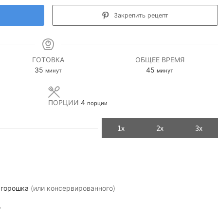
Закрепить рецепт
ГОТОВКА
ОБЩЕЕ ВРЕМЯ
минуты
минуты
35
45
минут
минут
ПОРЦИИ
4
порции
1x
2x
3x
 горошка
(или консервированного)
у