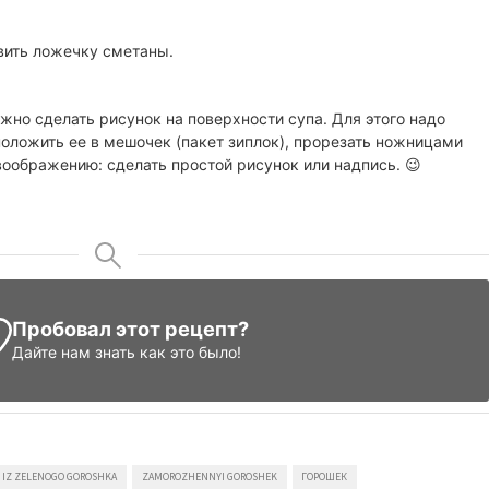
авить ложечку сметаны.
жно сделать рисунок на поверхности супа. Для этого надо
оложить ее в мешочек (пакет зиплок), прорезать ножницами
воображению: сделать простой рисунок или надпись. 😉
Пробовал этот рецепт?
Дайте нам знать
как это было!
E IZ ZELENOGO GOROSHKA
ZAMOROZHENNYI GOROSHEK
ГОРОШЕК