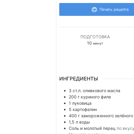
Печать рецепта
ПОДГОТОВКА
минуты
10
минут
ИНГРЕДИЕНТЫ
3
ст.л.
оливкового масла
200
г
куриного филе
1
луковица
5
картофелин
400
г
замороженного зелёного
1,5
л
воды
Соль и молотый перец
по вкус