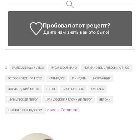
Пробовал этот рецепт?
Дайте нам знать
как это было!
FRANCUZSKAYA KUXNIA
MYCAFEGOURMAND
NORMANDSKIJ JABLOCHNYJ PIROG
ГОТОВОЕ СЛОЕНОЕ ТЕСТО
КАЛЬВАДОС
МИНДАЛЬ
НОРМАНДИЯ
НОРМАНДСКИЙ ПИРОГ
ПИРОГ
СЛОЕНОЕ ТЕСТО
СМЕТАНА
ФРАНЦУЗСКИЙ ПИРОГ
ФРАНЦУЗСКИЙ ЯБЛОЧНЫЙ ПИРОГ
ЯБЛОКИ
on
Leave a Comment
ЯБЛОКИ С КАЛЬВАДОСОМ
Пирог
с
яблоками
по-
нормандски