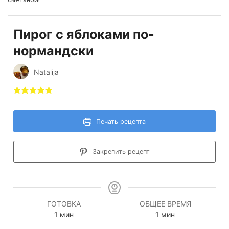
Пирог с яблоками по-
нормандски
Natalija
Печать рецепта
Закрепить рецепт
ГОТОВКА
ОБЩЕЕ ВРЕМЯ
минута
минута
1
мин
1
мин