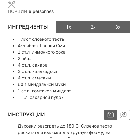
ПОРЦИИ
6
personnes
ИНГРЕДИЕНТЫ
1x
2x
3x
1
лист
слоеного теста
4-5
яблок Гренни Смит
2
ст.л.
лимонного сока
2
яйца
4
ст.л.
сахара
3
ст.л.
кальвадоса
4
ст.л.
сметаны
60
г
миндальной муки
1
ст.л.
ломтиков миндаля
1
ч.л.
сахарной пудры
ИНСТРУКЦИИ
Духовку разогреть до 180 С. Слоеное тесто
раскатать и выложить в круглую форму, на