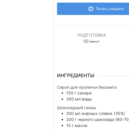
Печать рецепта
ПОДГОТОВКА
минуты
50
минут
ИНГРЕДИЕНТЫ
Сироп для пропитки бисквита
150
г
сахара
300
мл
воды
Шоколадный ганаш
200
мл
жирных сливок (35%)
200
г
черного шоколада (60-70
15
г
масла