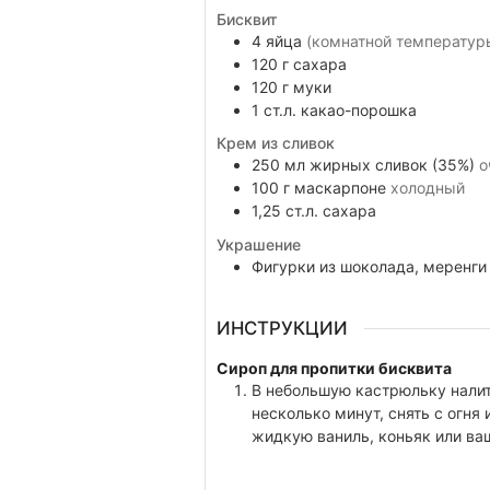
Бисквит
4
яйца
(комнатной температур
120
г
сахара
120
г
муки
1
ст.л.
какао-порошка
Крем из сливок
250
мл
жирных сливок (35%)
о
100
г
маскарпоне
холодный
1,25
ст.л.
сахара
Украшение
Фигурки из шоколада, меренги
ИНСТРУКЦИИ
Сироп для пропитки бисквита
В небольшую кастрюльку налит
несколько минут, снять с огня
жидкую ваниль, коньяк или ва