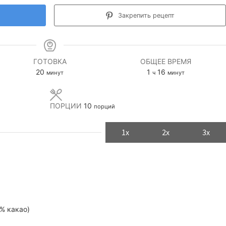
Закрепить рецепт
ГОТОВКА
ОБЩЕЕ ВРЕМЯ
минуты
час
минуты
20
1
16
минут
ч
минут
ПОРЦИИ
10
порций
1x
2x
3x
% какао)