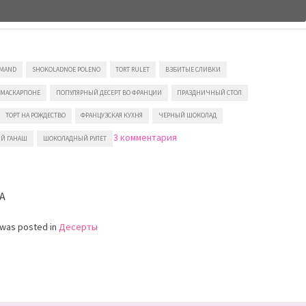
RMAND
SHOKOLADNOE POLENO
TORT RULET
ВЗБИТЫЕ СЛИВКИ
МАСКАРПОНЕ
ПОПУЛЯРНЫЙ ДЕСЕРТ ВО ФРАНЦИИ
ПРАЗДНИЧНЫЙ СТОЛ
ТОРТ НА РОЖДЕСТВО
ФРАНЦУЗСКАЯ КУХНЯ
ЧЕРНЫЙ ШОКОЛАД
к
3 комментария
Й ГАНАШ
ШОКОЛАДНЫЙ РУЛЕТ
записи
Шоколадное
полено
A
 was posted in
Десерты