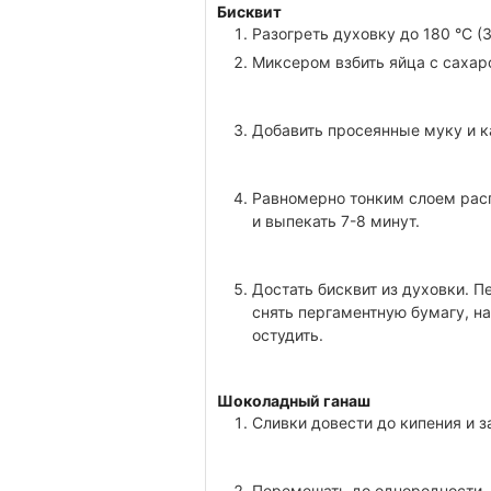
Бисквит
Разогреть духовку до 180 °C (
Миксером взбить яйца с сахаро
Добавить просеянные муку и к
Равномерно тонким слоем расп
и выпекать 7-8 минут.
Достать бисквит из духовки. П
снять пергаментную бумагу, н
остудить.
Шоколадный ганаш
Сливки довести до кипения и з
Перемешать до однородности.