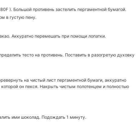
380F ). Большой противень застелить пергаментной бумагой.
м в густую пену.
акао. Аккуратно перемешать при помощи лопатки.
ределить тесто на противень. Поставить в разогретую духовку
еревернуть на чистый лист пергаментной бумаги, аккуратно
а которой он пекся. Накрыть чистым полотенцем и полностью
алить ими шоколад. Подождать 1 минуту.