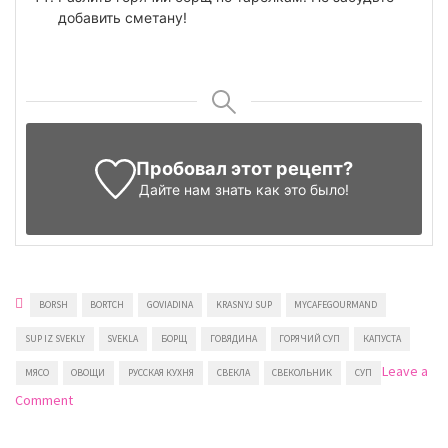
добавить сметану!
Пробовал этот рецепт?
Дайте нам знать
как это было!
BORSH
BORTCH
GOVIADINA
KRASNYJ SUP
MYCAFEGOURMAND
SUP IZ SVEKLY
SVEKLA
БОРЩ
ГОВЯДИНА
ГОРЯЧИЙ СУП
КАПУСТА
Leave a
МЯСО
ОВОЩИ
РУССКАЯ КУХНЯ
СВЕКЛА
СВЕКОЛЬНИК
СУП
on
Comment
Борщ