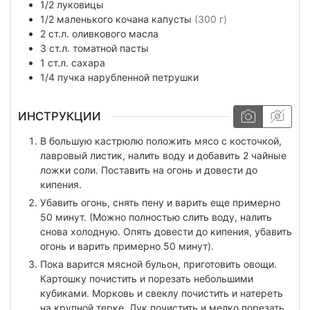
1/2
луковицы
1/2
маленького кочана
капусты
(300 г)
2
ст.л.
оливкового масла
3
ст.л.
томатной пасты
1
ст.л.
сахара
1/4
пучка
нарубленной петрушки
ИНСТРУКЦИИ
В большую кастрюлю положить мясо с косточкой,
лавровый листик, налить воду и добавить 2 чайные
ложки соли. Поставить на огонь и довести до
кипения.
Убавить огонь, снять пену и варить еще примерно
50 минут. (Можно полностью слить воду, налить
снова холодную. Опять довести до кипения, убавить
огонь и варить примерно 50 минут).
Пока варится мясной бульон, приготовить овощи.
Картошку почистить и порезать небольшими
кубиками. Морковь и свеклу почистить и натереть
на крупной терке. Лук почистить и мелко порезать.