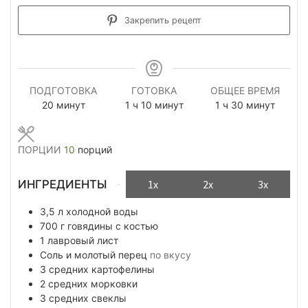
Закрепить рецепт
ПОДГОТОВКА
ГОТОВКА
ОБЩЕЕ ВРЕМЯ
минуты
час
минуты
час
минуты
20
минут
1
ч
10
минут
1
ч
30
минут
ПОРЦИИ
10
порций
ИНГРЕДИЕНТЫ
1x
2x
3x
3,5
л
холодной воды
700
г
говядины с костью
1
лавровый лист
Соль и молотый перец
по вкусу
3
средних картофелины
2
средних морковки
3
средних свеклы