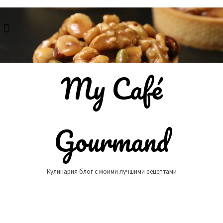
Skip
to
content
My Café
Gourmand
Кулинария блог с моими лучшими рецептами