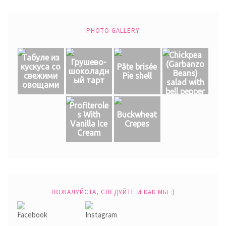
PHOTO GALLERY
Chickpea
Табуле из
Грушево-
(Garbanzo
кускуса со
Pâte brisée
шоколадн
Beans)
свежими
Pie shell
ый тарт
salad with
овощами
bell pepper
Profiterole
s With
Buckwheat
Vanilla Ice
Crepes
Cream
ПОЖАЛУЙСТА, СЛЕДУЙТЕ И КАК МЫ :)