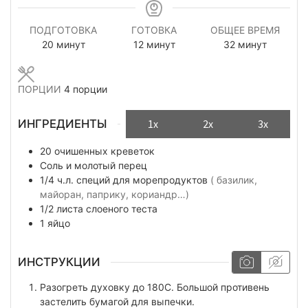
ПОДГОТОВКА
ГОТОВКА
ОБЩЕЕ ВРЕМЯ
минуты
минуты
минуты
20
минут
12
минут
32
минут
ПОРЦИИ
4
порции
ИНГРЕДИЕНТЫ
1x
2x
3x
20
очишенных креветок
Соль и молотый перец
1/4
ч.л.
специй для морепродуктов
( базилик,
майоран, паприку, кориандр…)
1/2
листа
слоеного теста
1
яйцо
ИНСТРУКЦИИ
Разогреть духовку до 180C. Большой противень
застелить бумагой для выпечки.