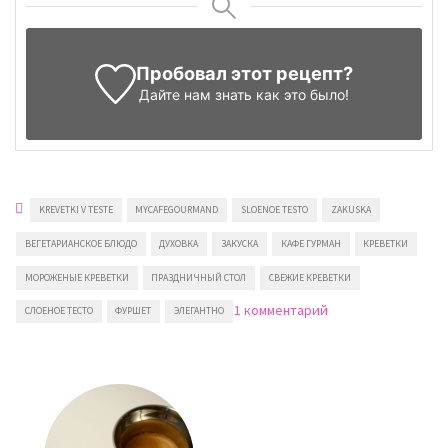
Пробовал этот рецепт?
Дайте нам знать
как это было!
KREVETKI V TESTE
MYCAFEGOURMAND
SLOENOE TESTO
ZAKUSKA
ВЕГЕТАРИАНСКОЕ БЛЮДО
ДУХОВКА
ЗАКУСКА
КАФЕ ГУРМАН
КРЕВЕТКИ
МОРОЖЕНЫЕ КРЕВЕТКИ
ПРАЗДНИЧНЫЙ СТОЛ
СВЕЖИЕ КРЕВЕТКИ
к
1 комментарий
СЛОЕНОЕ ТЕСТО
ФУРШЕТ
ЭЛЕГАНТНО
записи
Креветки
в
слоеном
тесте