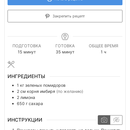
Закрепить рецепт
ПОДГОТОВКА
ГОТОВКА
ОБЩЕЕ ВРЕМЯ
минуты
минуты
час
15
минут
35
минут
1
ч
ИНГРЕДИЕНТЫ
1
кг
зеленых помидоров
2
см
корня имбиря
(по желанию)
2
лимона
650
г
сахара
ИНСТРУКЦИИ