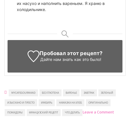
их насухо и наполнить вареньем. Я храню в
холодильнике.
Пробовал этот рецепт?
Дайте нам знать
как это было!
MYCAFEGOURMAND
БЕЗ ГЛЮТЕНА
ВАРЕНЬЕ
ЗАВТРАК
ЗЕЛЕНЫЙ
ИЗЫСКАНО И ПРОСТО
ИМБИРЬ
НАМАЗКА НА ХЛЕБ
ОРИГИНАЛЬНО
on
Leave a Comment
ПОМИДОРЫ
ФРАНЦУЗСКИЙ РЕЦЕПТ
ЧТО ДЕЛАТЬ
Варенье
из
зеленых