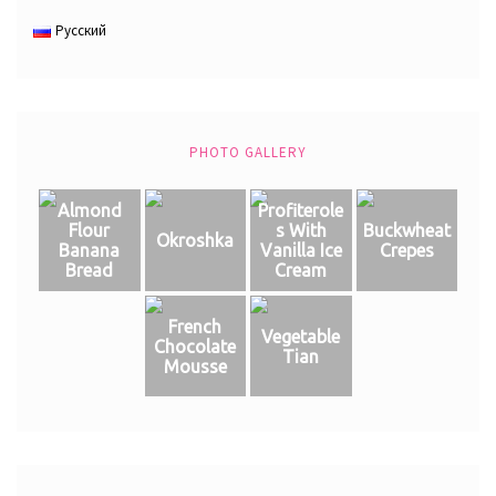
Русский
PHOTO GALLERY
Almond
Profiterole
Flour
s With
Buckwheat
Okroshka
Banana
Vanilla Ice
Crepes
Bread
Cream
French
Vegetable
Chocolate
Tian
Mousse