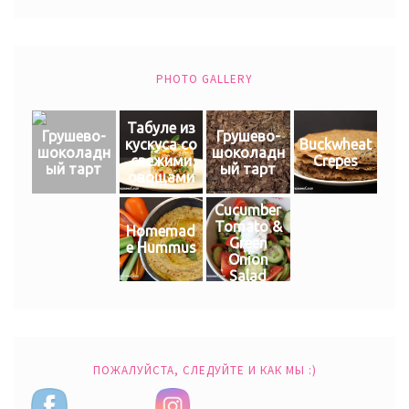
PHOTO GALLERY
Табуле из
Грушево-
Грушево-
кускуса со
Buckwheat
шоколадн
шоколадн
свежими
Crepes
ый тарт
ый тарт
овощами
Cucumber
Tomato &
Homemad
Green
e Hummus
Onion
Salad
ПОЖАЛУЙСТА, СЛЕДУЙТЕ И КАК МЫ :)