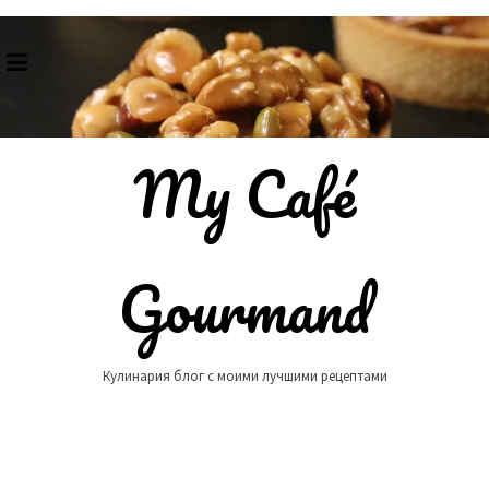
Skip
to
content
My Café
Gourmand
Кулинария блог с моими лучшими рецептами