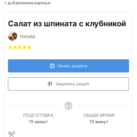
с добавлением варенья.
Салат из шпината с клубникой
Natalija
Печать рецепта
Закрепить рецепт
ПОДГОТОВКА
ОБЩЕЕ ВРЕМЯ
минуты
минуты
15
минут
15
минут