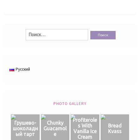
Найти:
Русский
PHOTO GALLERY
Profiterole
Грушево-
Chunky
s With
Bread
шоколадн
Guacamol
Vanilla Ice
Kvass
ый тарт
e
Cream