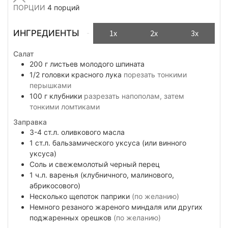
ПОРЦИИ
4
порций
ИНГРЕДИЕНТЫ
1x
2x
3x
Салат
200
г
листьев молодого шпината
1/2
головки
красного лука
порезать тонкими
перышками
100
г
клубники
разрезать напополам, затем
тонкими ломтиками
Заправка
3-4
ст.л.
оливкового масла
1
ст.л.
бальзамического уксуса (или винного
уксуса)
Соль и свежемолотый черный перец
1
ч.л.
варенья (клубничного, малинового,
абрикосового)
Несколько
щепоток
паприки
(по желанию)
Немного
резаного жареного миндаля или других
поджаренных орешков
(по желанию)