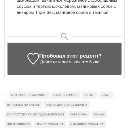
шоколадом; ванильное мороженое с шоколадным
соусом и тертым шоколадом; малиновый сорбе с
ликером Triple Sec; манговое сорбе с текилой.
Пробовал этот рецепт?
Дайте нам знать
как это было!
MOROZHENOE V STAKANHIKE
MYCAFEGOURMAND
SHERBET
SORBET
ВАНИЛЬНОЕ МОРОЖЕНОЕ
ИНДИВИДУАЛЬНАЯ СЕРВИРОВКА
КАК ПРОСТО И КРАСИВО ПОДАТЬ МОРОЖЕНОЕ
КАФЕ ГУРМАН
КОНЬЯК
ЛИКЕР ТРИПЛ СЕК
ЛЮБИТЕ МОРОЖЕНОЕ
МАГАЗИННОЕ МОРОЖЕНОЕ