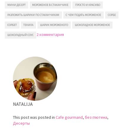
МИНИ ДЕСЕРТ
МОРОЖЕНОЕ В СТАКАНЧИКЕ
ПРОСТО И КРАСИВО
РАЗЛОЖИТЬ ШАРИКИ ПО СТАКАНЧИКАМ
С ЧЕМ ПОДАТЬ МОРОЖЕНОЕ
СОРБЕ
СОРБЕТ
ТЕКИЛА
ШАРИК МОРОЖЕНОГО
ШОКОЛАДНОЕ МОРОЖЕНОЕ
к
2 комментария
ШОКОЛАДНЫЙ СОУС
записи
Как
просто
и
красиво
подать
мороженое
NATALIJA
This post was posted in
Cafe gourmand
,
без глютена
,
Десерты