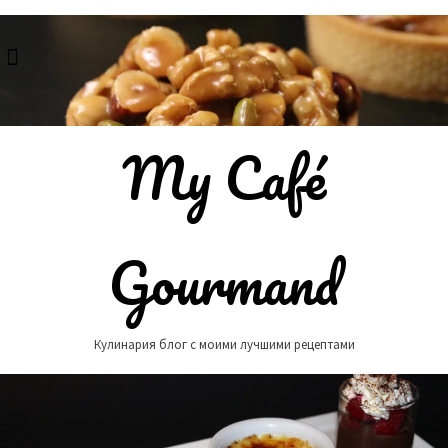
Skip
to
content
My Café
Gourmand
Кулинария блог с моими лучшими рецептами