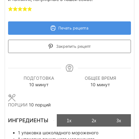
Печать рецепта
Закрепить рецепт
ПОДГОТОВКА
ОБЩЕЕ ВРЕМЯ
минуты
минуты
10
минут
10
минут
ПОРЦИИ
10
порций
ИНГРЕДИЕНТЫ
1x
2x
3x
1
упаковка
шоколадного мороженого