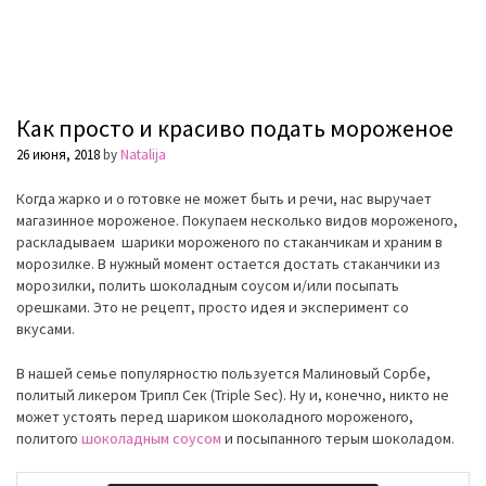
Как просто и красиво подать мороженое
26 июня, 2018
by
Natalija
Когда жарко и о готовке не может быть и речи, нас выручает
магазинное мороженое. Покупаем несколько видов мороженого,
раскладываем шарики мороженого по стаканчикам и храним в
морозилке. В нужный момент остается достать стаканчики из
морозилки, полить шоколадным соусом и/или посыпать
орешками. Это не рецепт, просто идея и эксперимент со
вкусами.
В нашей семье популярностю пользуется Малиновый Сорбе,
политый ликером Трипл Сек (Triple Sec). Ну и, конечно, никто не
может устоять перед шариком шоколадного мороженого,
политого
шоколадным соусом
и посыпанного терым шоколадом.