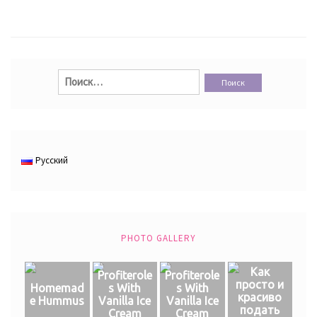
Найти:
Русский
PHOTO GALLERY
Как
Profiterole
Profiterole
просто и
Homemad
s With
s With
красиво
e Hummus
Vanilla Ice
Vanilla Ice
подать
Cream
Cream