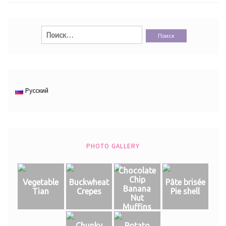
Найти:
Русский
PHOTO GALLERY
Chocolate
Chip
Vegetable
Buckwheat
Pâte brisée
Banana
Tian
Crepes
Pie shell
Nut
Muffins
Chunky
Potato