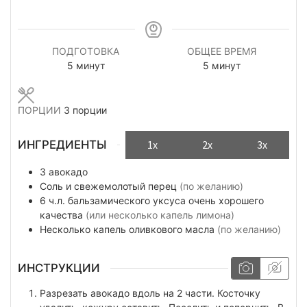
ПОДГОТОВКА
ОБЩЕЕ ВРЕМЯ
минуты
минуты
5
минут
5
минут
ПОРЦИИ
3
порции
ИНГРЕДИЕНТЫ
1x
2x
3x
3
авокадо
Соль и свежемолотый перец
(по желанию)
6
ч.л.
бальзамического уксуса очень хорошего
качества
(или несколько капель лимона)
Несколько
капель
оливкового масла
(по желанию)
ИНСТРУКЦИИ
Разрезать авокадо вдоль на 2 части. Косточку