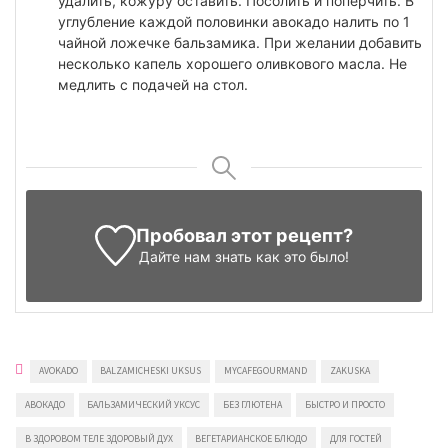
удалить, кожуру оставить. Посолить и поперчить. В
углубление каждой половинки авокадо налить по 1
чайной ложечке бальзамика. При желании добавить
несколько капель хорошего оливкового масла. Не
медлить с подачей на стол.
Пробовал этот рецепт?
Дайте нам знать
как это было!
AVOKADO
BALZAMICHESKI UKSUS
MYCAFEGOURMAND
ZAKUSKA
АВОКАДО
БАЛЬЗАМИЧЕСКИЙ УКСУС
БЕЗ ГЛЮТЕНА
БЫСТРО И ПРОСТО
В ЗДОРОВОМ ТЕЛЕ ЗДОРОВЫЙ ДУХ
ВЕГЕТАРИАНСКОЕ БЛЮДО
ДЛЯ ГОСТЕЙ