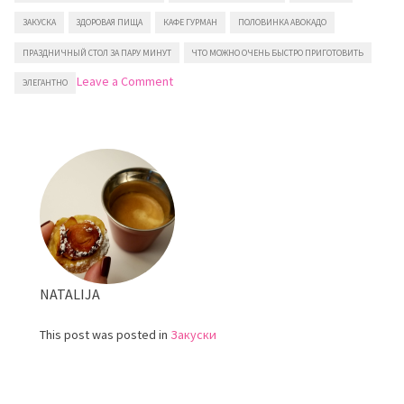
ЗАКУСКА
ЗДОРОВАЯ ПИЩА
КАФЕ ГУРМАН
ПОЛОВИНКА АВОКАДО
ПРАЗДНИЧНЫЙ СТОЛ ЗА ПАРУ МИНУТ
ЧТО МОЖНО ОЧЕНЬ БЫСТРО ПРИГОТОВИТЬ
on
Leave a Comment
ЭЛЕГАНТНО
Авокадо
с
бальзамическим
уксусом
NATALIJA
This post was posted in
Закуски