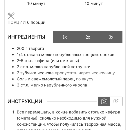
минуты
минуты
10
минут
10
минут
ПОРЦИИ
6
порций
ИНГРЕДИЕНТЫ
1x
2x
3x
200
г
творога
1/4
стакана
мелко порубленных грецких орехов
2-5
ст.л.
кефира (или сметаны)
2
ст.л.
мелко нарубленной петрушки
2
зубчика
чеснока
пропустить через чесночницу
Соль и свежемолотый перец
по вкусу
3
ст.л.
мелко нарубленного укропа
ИНСТРУКЦИИ
Все перемешать, в конце добавить столько кефира
(сметаны), сколько необходимо для нужной
консистенции, чтобы получилась творожная масса,