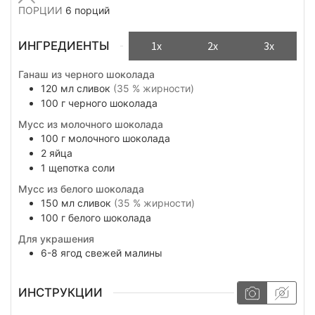
ПОРЦИИ
6
порций
ИНГРЕДИЕНТЫ
1x
2x
3x
Ганаш из черного шоколада
120
мл
сливок
(35 % жирности)
100
г
черного шоколада
Мусс из молочного шоколада
100
г
молочного шоколада
2
яйца
1
щепотка
соли
Мусс из белого шоколада
150
мл
сливок
(35 % жирности)
100
г
белого шоколада
Для украшения
6-8
ягод
свежей малины
ИНСТРУКЦИИ