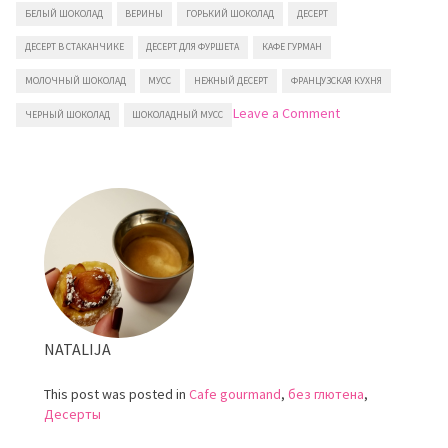
БЕЛЫЙ ШОКОЛАД
ВЕРИНЫ
ГОРЬКИЙ ШОКОЛАД
ДЕСЕРТ
ДЕСЕРТ В СТАКАНЧИКЕ
ДЕСЕРТ ДЛЯ ФУРШЕТА
КАФЕ ГУРМАН
МОЛОЧНЫЙ ШОКОЛАД
МУСС
НЕЖНЫЙ ДЕСЕРТ
ФРАНЦУЗСКАЯ КУХНЯ
on
Leave a Comment
ЧЕРНЫЙ ШОКОЛАД
ШОКОЛАДНЫЙ МУСС
Шоколадное
трио
NATALIJA
This post was posted in
Cafe gourmand
,
без глютена
,
Десерты