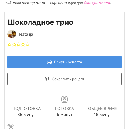
выбираю размер мини — еще одна идея для
Cafe gourmand
.
Шоколадное трио
Natalija
Печать рецепта
Закрепить рецепт
ПОДГОТОВКА
ГОТОВКА
ОБЩЕЕ ВРЕМЯ
минуты
минуты
минуты
35
минут
5
минут
46
минут