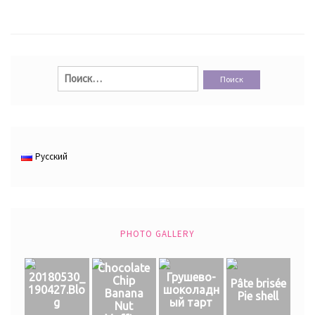
Найти:
Русский
PHOTO GALLERY
Chocolate
20180530_
Грушево-
Chip
Pâte brisée
190427.Blo
шоколадн
Banana
Pie shell
g
ый тарт
Nut